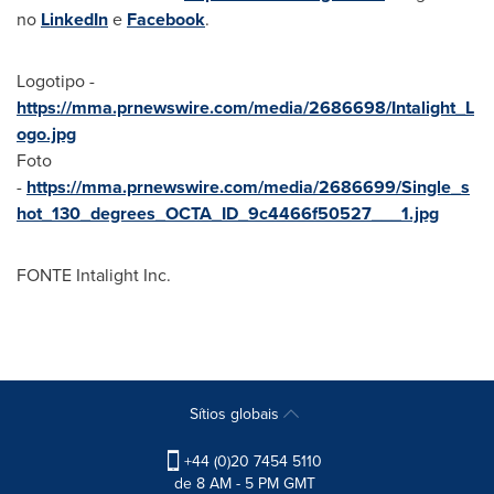
no
LinkedIn
e
Facebook
.
Logotipo -
https://mma.prnewswire.com/media/2686698/Intalight_L
ogo.jpg
Foto
-
https://mma.prnewswire.com/media/2686699/Single_s
hot_130_degrees_OCTA_ID_9c4466f50527___1.jpg
FONTE Intalight Inc.
Sítios globais
+44 (0)20 7454 5110
de 8 AM - 5 PM GMT