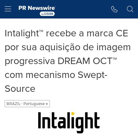
Declaração de Acessibilidade
Saltar a Navegação
Hamburger menu
Intalight™ recebe a marca CE
por sua aquisição de imagem
progressiva DREAM OCT™
com mecanismo Swept-
Source
BRAZIL - Portuguese