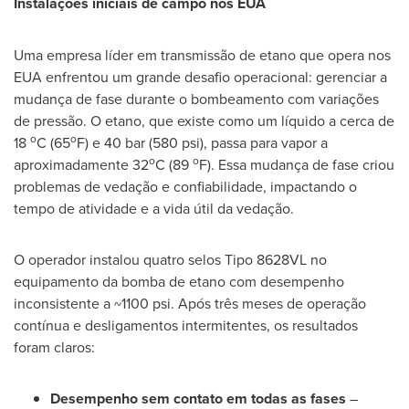
Instalações iniciais de campo nos EUA
Uma empresa líder em transmissão de etano que opera nos
EUA enfrentou um grande desafio operacional: gerenciar a
mudança de fase durante o bombeamento com variações
de pressão. O etano, que existe como um líquido a cerca de
o
o
18
C (65
F) e 40 bar (580 psi), passa para vapor a
o
o
aproximadamente 32
C (89
F). Essa mudança de fase criou
problemas de vedação e confiabilidade, impactando o
tempo de atividade e a vida útil da vedação.
O operador instalou quatro selos Tipo 8628VL no
equipamento da bomba de etano com desempenho
inconsistente a ~1100 psi. Após três meses de operação
contínua e desligamentos intermitentes, os resultados
foram claros:
Desempenho sem contato em todas as fases
–