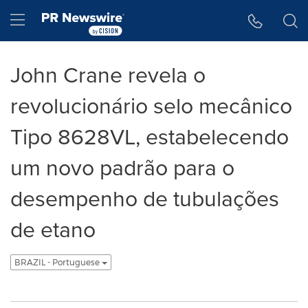
Declaração de Acessibilidade
Saltar a Navegação
Hamburger menu
John Crane revela o
revolucionário selo mecânico
Tipo 8628VL, estabelecendo
um novo padrão para o
desempenho de tubulações
de etano
BRAZIL - Portuguese