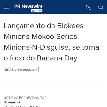
Declaração de Acessibilidade
Saltar a Navegação
Hamburger menu
Lançamento da Blokees
Minions Mokoo Series:
Minions-N-Disguise, se torna
o foco do Banana Day
BRAZIL - Portuguese
NOTÍCIAS FORNECIDAS POR
Blokees