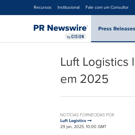
Declaração de Acessibilidade
Saltar a Navegação
Recursos
Institucional
Fale com um Consultor
Press Release
Luft Logistics
em 2025
NOTÍCIAS FORNECIDAS POR
Luft Logistics
29 jan, 2025, 10:00 GMT