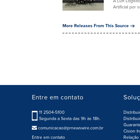
A Luft Logisti
Artificial por
More Releases From This Source
Entre em contato
Solu
11 2504-5100
Distribu
Segunda a Sexta das 9h às 18h.
Distribu
Guarant
comunicacao@prnewswire.com.br
Cision I
Entre em contato
Relação 