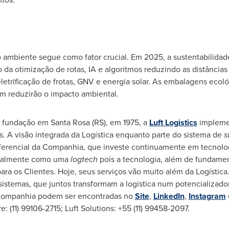
io ambiente segue como fator crucial. Em 2025, a sustentabilidad
 da otimização de rotas, IA e algoritmos reduzindo as distância
letrificação de frotas, GNV e energia solar. As embalagens ecol
m reduzirão o impacto ambiental.
a fundação em
Santa Rosa
(RS), em 1975, a
Luft Logistics
implemen
. A visão integrada da Logística enquanto parte do sistema de
s
diferencial da Companhia, que investe continuamente em tecnolo
atualmente como uma
logtech
pois a tecnologia, além de fundamen
para os Clientes. Hoje, seus serviços vão muito além da Logísti
sistemas, que juntos transformam a logística num potencializado
 Companhia podem ser encontradas no
Site
,
LinkedIn
,
Instagram
re: (11) 99106-2715; Luft Solutions: +55 (11) 99458-2097.