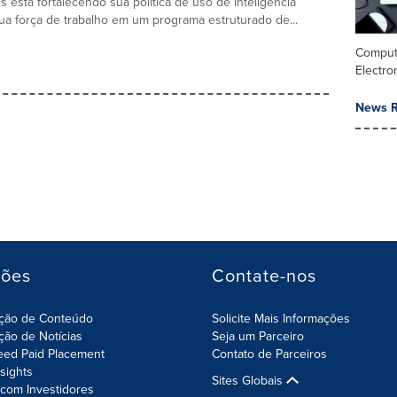
cs está fortalecendo sua política de uso de Inteligência
 sua força de trabalho em um programa estruturado de...
Comput
Electro
News R
ções
Contate-nos
ição de Conteúdo
Solicite Mais Informações
ição de Notícias
Seja um Parceiro
eed Paid Placement
Contato de Parceiros
nsights
Sites Globais
com Investidores