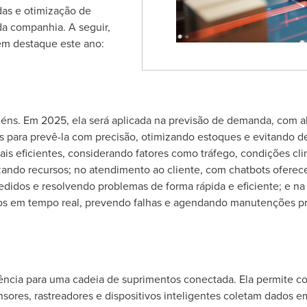
as e otimização de
da companhia. A seguir,
em destaque este ano:
zéns. Em 2025, ela será aplicada na previsão de demanda, com al
as para prevê-la com precisão, otimizando estoques e evitando de
is eficientes, considerando fatores como tráfego, condições cli
ando recursos; no atendimento ao cliente, com chatbots oferec
edidos e resolvendo problemas de forma rápida e eficiente; e n
s em tempo real, prevendo falhas e agendando manutenções pr
ia para uma cadeia de suprimentos conectada. Ela permite con
ensores, rastreadores e dispositivos inteligentes coletam dados e