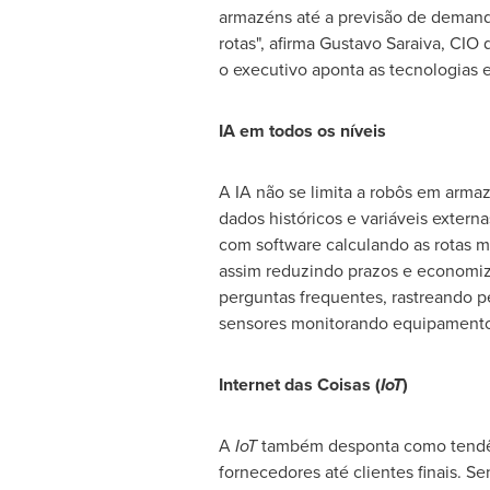
armazéns até a previsão de demand
rotas", afirma
Gustavo Saraiva
, CIO 
o executivo aponta as tecnologias 
IA em todos os níveis
A IA não se limita a robôs em arma
dados históricos e variáveis extern
com software calculando as rotas ma
assim reduzindo prazos e economiz
perguntas frequentes, rastreando p
sensores monitorando equipamento
Internet das Coisas (
IoT
)
A
IoT
também desponta como tendênc
fornecedores até clientes finais. S