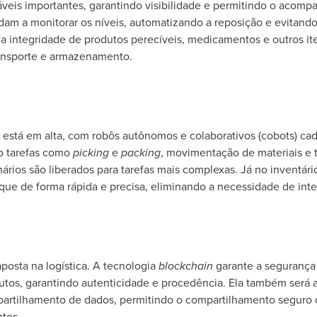
áveis importantes, garantindo visibilidade e permitindo o aco
dam a monitorar os níveis, automatizando a reposição e evitando
 a integridade de produtos perecíveis, medicamentos e outros it
ransporte e armazenamento.
está em alta, com robôs autônomos e colaborativos (cobots) ca
do tarefas como
picking
e
packing
, movimentação de materiais e 
nários são liberados para tarefas mais complexas. Já no inventá
ue de forma rápida e precisa, eliminando a necessidade de int
posta na logística. A tecnologia
blockchain
garante a segurança
utos, garantindo autenticidade e procedência. Ela também será 
artilhamento de dados, permitindo o compartilhamento seguro d
ntos.