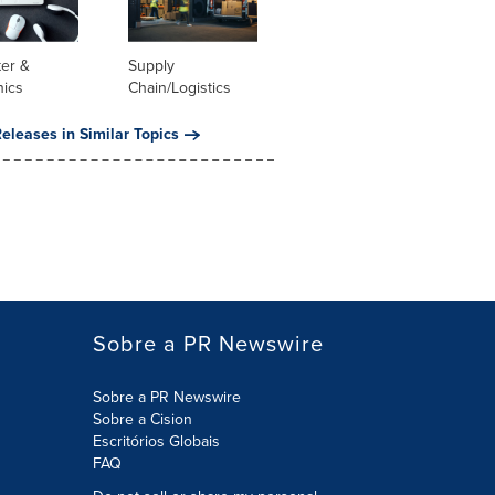
er &
Supply
nics
Chain/Logistics
eleases in Similar Topics
Sobre a PR Newswire
Sobre a PR Newswire
Sobre a Cision
Escritórios Globais
FAQ