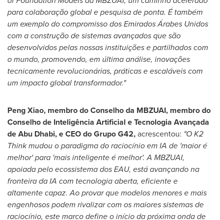
of Foundation Models da MBZUAI, um caminho acelerado
para colaboração global e pesquisa de ponta. É também
um exemplo do compromisso dos Emirados Árabes Unidos
com a construção de sistemas avançados que são
desenvolvidos pelas nossas instituições e partilhados com
o mundo, promovendo, em última análise, inovações
tecnicamente revolucionárias, práticas e escaláveis com
um impacto global transformador."
Peng Xiao
, membro do Conselho da MBZUAI, membro do
Conselho de Inteligência Artificial e Tecnologia Avançada
de
Abu Dhabi
, e CEO do Grupo G42,
acrescentou:
"O K2
Think mudou o paradigma do raciocínio em IA de 'maior é
melhor' para 'mais inteligente é melhor'. A MBZUAI,
apoiada pelo ecossistema dos EAU, está avançando na
fronteira da IA com tecnologia aberta, eficiente e
altamente capaz. Ao provar que modelos menores e mais
engenhosos podem rivalizar com os maiores sistemas de
raciocínio, este marco define o início da próxima onda de