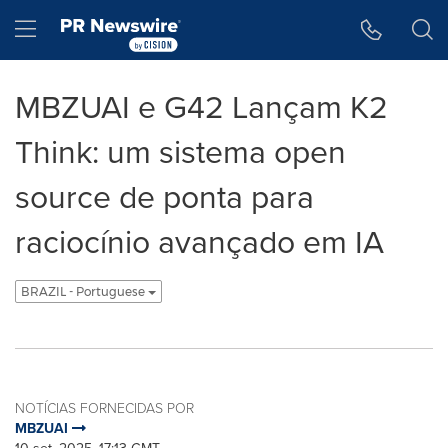
Declaração de Acessibilidade
Saltar a Navegação
Hamburger menu
MBZUAI e G42 Lançam K2
Think: um sistema open
source de ponta para
raciocínio avançado em IA
BRAZIL - Portuguese
NOTÍCIAS FORNECIDAS POR
MBZUAI