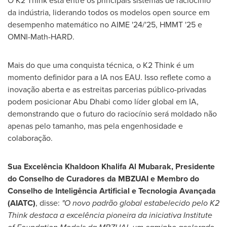
O K2 Think está entre os principais sistemas de raciocínio
da indústria, liderando todos os modelos open source em
desempenho matemático no AIME '24/'25, HMMT '25 e
OMNI-Math-HARD.
Mais do que uma conquista técnica, o K2 Think é um
momento definidor para a IA nos EAU. Isso reflete como a
inovação aberta e as estreitas parcerias público-privadas
podem posicionar
Abu Dhabi
como líder global em IA,
demonstrando que o futuro do raciocínio será moldado não
apenas pelo tamanho, mas pela engenhosidade e
colaboração.
Sua Excelência
Khaldoon Khalifa Al Mubarak
, Presidente
do Conselho de Curadores da MBZUAI e Membro do
Conselho de Inteligência Artificial e Tecnologia Avançada
(AIATC)
, disse:
"O novo padrão global estabelecido pelo K2
Think destaca a excelência pioneira da iniciativa Institute