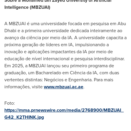
Sobre a Mohamed bin Zayed University of Artificial
Intelligence (MBZUAI)
A MBZUAI é uma universidade focada em pesquisa em
Abu
Dhabi
e a primeira universidade dedicada inteiramente ao
avanço da ciência por meio da IA. A universidade capacita a
próxima geração de líderes em IA, impulsionando a
inovação e aplicações impactantes da IA por meio de
educação de nível internacional e pesquisa interdisciplinar.
Em 2025, a MBZUAI lançou seu primeiro programa de
graduação, um Bacharelado em Ciência da IA, com duas
vertentes distintas: Negócios e Engenharia. Para mais
informações, visite
www.mbzuai.ac.ae
.
Foto:
https://mma.prnewswire.com/media/2768900/MBZUAI_
G42_K2THINK.jpg