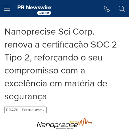
Declaração de Acessibilidade
Saltar a Navegação
Hamburger menu
Nanoprecise Sci Corp.
renova a certificação SOC 2
Tipo 2, reforçando o seu
compromisso com a
excelência em matéria de
segurança
BRAZIL - Portuguese