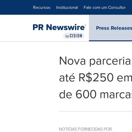
Declaração de Acessibilidade
Saltar a Navegação
Recursos
Institucional
Fale com um Consultor
Press Release
Nova parceri
até R$250 em 
de 600 marca
NOTÍCIAS FORNECIDAS POR