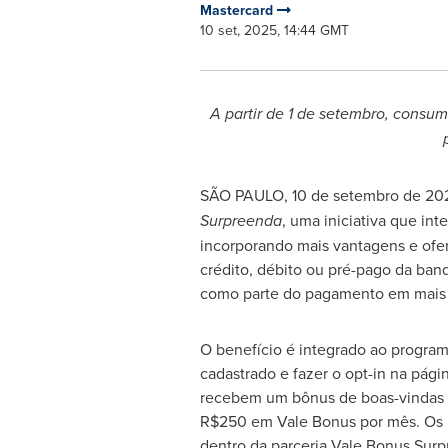
Mastercard
10 set, 2025, 14:44 GMT
A partir de 1 de setembro, consu
SÃO PAULO
,
10 de setembro de 20
Surpreenda
, uma iniciativa que i
incorporando mais vantagens e ofer
crédito, débito ou pré-pago da ban
como parte do pagamento em mais de
O benefício é integrado ao program
cadastrado e fazer o opt-in na pág
recebem um bônus de boas-vindas
R$250
em Vale Bonus por mês. Os b
dentro da parceria Vale Bonus Sur