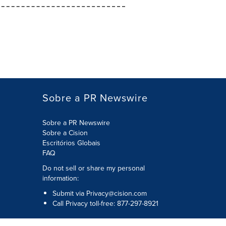
Sobre a PR Newswire
Sobre a PR Newswire
Sobre a Cision
Escritórios Globais
FAQ
Do not sell or share my personal
information:
Submit via
Privacy@cision.com
Call Privacy toll-free: 877-297-8921