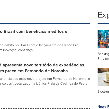
Exp
o Brasil com benefícios inéditos e
do débito no Brasil com o lançamento do Débito Pro,
inovação, confiança...
Banking
Service
 apresenta novo território de experiências
êm preço em Fernando de Noronha
 anuncia seu mais novo projeto em Fernando de Noronha, o
iceless". Localizado na icônica Praia da Cacimba do Padre,
Electr
News R