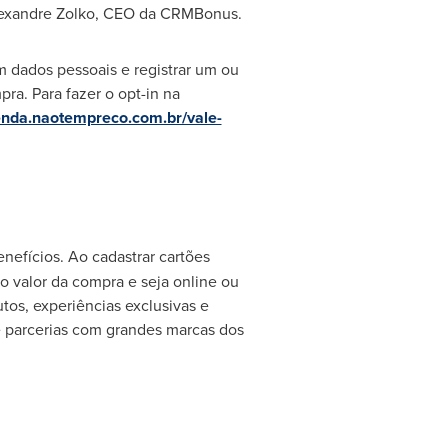
exandre Zolko
, CEO da CRMBonus.
om dados pessoais e registrar um ou
ra. Para fazer o opt-in na
eenda.naotempreco.com.br/vale-
efícios. Ao cadastrar cartões
o valor da compra e seja online ou
os, experiências exclusivas e
e parcerias com grandes marcas dos