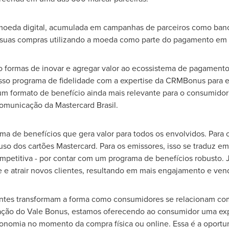
eda digital, acumulada em campanhas de parceiros como bancos,
uas compras utilizando a moeda como parte do pagamento em m
formas de inovar e agregar valor ao ecossistema de pagamento
osso programa de fidelidade com a expertise da CRMBonus para e
m formato de benefício ainda mais relevante para o consumidor"
omunicação da Mastercard Brasil.
ma de benefícios que gera valor para todos os envolvidos. Para
 uso dos cartões Mastercard. Para os emissores, isso se traduz em
mpetitiva - por contar com um programa de benefícios robusto.
e e atrair novos clientes, resultando em mais engajamento e ven
antes transformam a forma como consumidores se relacionam com
ção do Vale Bonus, estamos oferecendo ao consumidor uma expe
nomia no momento da compra física ou online. Essa é a oportun