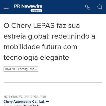
Declaração de Acessibilidade
Saltar a Navegação
Hamburger menu
O Chery LEPAS faz sua
estreia global: redefinindo a
mobilidade futura com
tecnologia elegante
BRAZIL - Portuguese
NOTÍCIAS FORNECIDAS POR
Chery Automobile Co., Ltd.