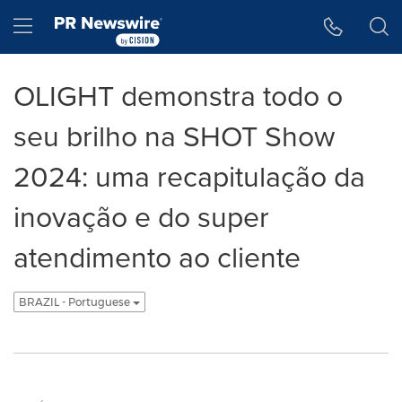
Declaração de Acessibilidade
Saltar a Navegação
Hamburger menu
OLIGHT demonstra todo o
seu brilho na SHOT Show
2024: uma recapitulação da
inovação e do super
atendimento ao cliente
BRAZIL - Portuguese