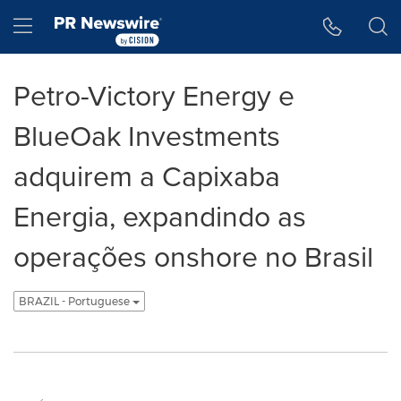
Declaração de Acessibilidade
Saltar a Navegação
Hamburger menu
Petro-Victory Energy e
BlueOak Investments
adquirem a Capixaba
Energia, expandindo as
operações onshore no Brasil
BRAZIL - Portuguese