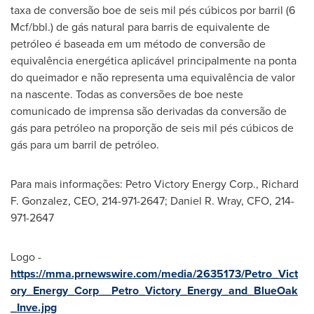
taxa de conversão boe de seis mil pés cúbicos por barril (6
Mcf/bbl.) de gás natural para barris de equivalente de
petróleo é baseada em um método de conversão de
equivalência energética aplicável principalmente na ponta
do queimador e não representa uma equivalência de valor
na nascente. Todas as conversões de boe neste
comunicado de imprensa são derivadas da conversão de
gás para petróleo na proporção de seis mil pés cúbicos de
gás para um barril de petróleo.‎
Para mais informações: Petro Victory Energy Corp.,
Richard
F. Gonzalez
, CEO, 214-971-2647;
Daniel R. Wray
, CFO, 214-
971-2647
Logo -
https://mma.prnewswire.com/media/2635173/Petro_Vict
ory_Energy_Corp__Petro_Victory_Energy_and_BlueOak
_Inve.jpg