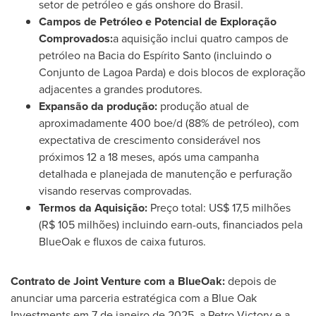
setor de petróleo e gás onshore do Brasil.
Campos de Petróleo
e Potencial de Exploração
Comprovados:
a aquisição inclui quatro campos de
petróleo na Bacia do Espírito Santo (incluindo o
Conjunto de Lagoa Parda
) e dois blocos de exploração
adjacentes a grandes produtores.
Expansão da produção:
produção atual de
aproximadamente 400 boe/d (88% de petróleo), com
expectativa de crescimento considerável nos
próximos 12 a 18 meses, após uma campanha
detalhada e planejada de manutenção e perfuração
visando reservas comprovadas.
Termos da
Aquisição:
Preço total:
US$ 17,5
milhões
(
R$ 105
milhões) incluindo earn-outs, financiados pela
BlueOak e fluxos de caixa futuros.
Contrato de Joint Venture com a BlueOak:
depois de
anunciar uma parceria estratégica com a Blue Oak
Investments em 7 de janeiro de 2025, a Petro-Victory e a