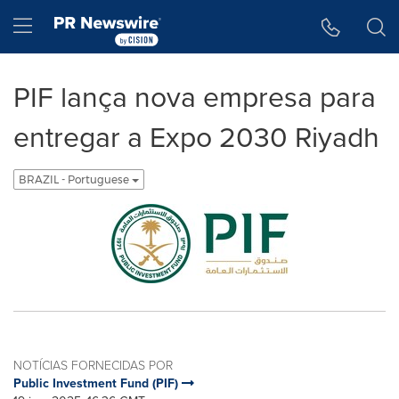
Declaração de Acessibilidade
Saltar a Navegação
Hamburger menu
PIF lança nova empresa para
entregar a Expo 2030 Riyadh
BRAZIL - Portuguese
NOTÍCIAS FORNECIDAS POR
Public Investment Fund (PIF)