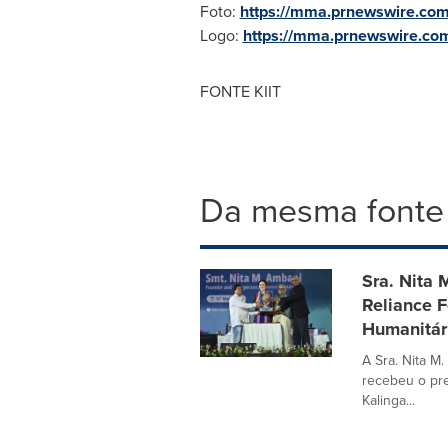
Foto:
https://mma.prnewswire.com
Logo:
https://mma.prnewswire.co
FONTE KIIT
Da mesma fonte
Sra. Nita 
Reliance F
Humanitár
A Sra. Nita M
recebeu o pr
Kalinga...