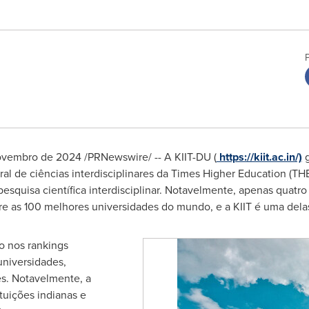
ovembro de 2024
/PRNewswire/ -- A KIIT-DU (
https://kiit.ac.in/)
g
ral de ciências interdisciplinares da Times Higher Education (T
squisa científica interdisciplinar. Notavelmente, apenas quatro 
tre as 100 melhores universidades do mundo, e a KIIT é uma dela
o nos rankings
niversidades,
es. Notavelmente, a
ituições indianas e