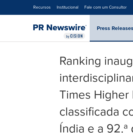
Declaração de Acessibilidade
Saltar a Navegação
Recursos
Institucional
Fale com um Consultor
Press Release
Ranking inaug
interdisciplin
Times Higher 
classificada c
Índia e a 92.