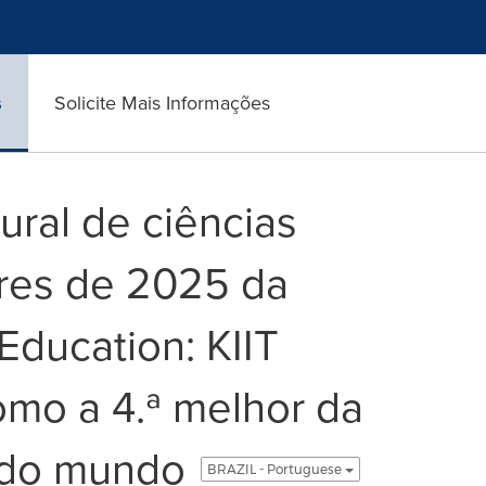
s
Solicite Mais Informações
ural de ciências
ares de 2025 da
Education: KIIT
omo a 4.ª melhor da
ª do mundo
BRAZIL - Portuguese