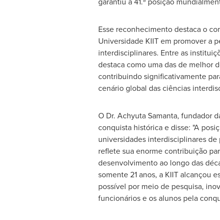
garantiu a 41.ª posição mundialmen
Esse reconhecimento destaca o co
Universidade KIIT em promover a p
interdisciplinares. Entre as instituiç
destaca como uma das de melhor 
contribuindo significativamente par
cenário global das ciências interdisc
O Dr.
Achyuta Samanta
, fundador d
conquista histórica e disse: "A posiç
universidades interdisciplinares de 
reflete sua enorme contribuição par
desenvolvimento ao longo das déca
somente 21 anos, a KIIT alcançou e
possível por meio de pesquisa, ino
funcionários e os alunos pela conqu