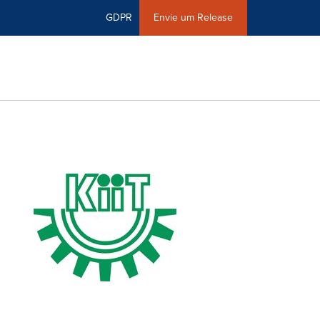
GDPR
Envie um Release