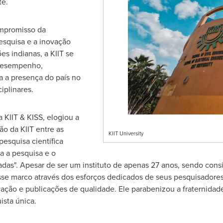
te.
mpromisso da
esquisa e a inovação
ões indianas, a KIIT se
desempenho,
a a presença do país no
iplinares.
a KIIT & KISS, elogiou a
ão da KIIT entre as
KIIT University
pesquisa científica
a a pesquisa e o
das". Apesar de ser um instituto de apenas 27 anos, sendo con
sse marco através dos esforços dedicados de seus pesquisadores 
vação e publicações de qualidade. Ele parabenizou a fraternidad
ista única.