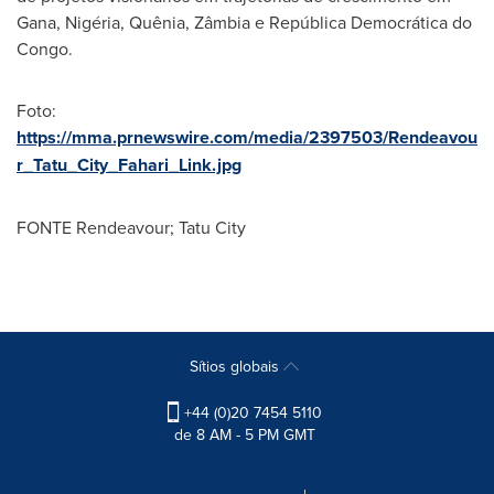
Gana, Nigéria, Quênia, Zâmbia e República Democrática do
Congo
.
Foto:
https://mma.prnewswire.com/media/2397503/Rendeavou
r_Tatu_City_Fahari_Link.jpg
FONTE Rendeavour; Tatu City
Sítios globais
+44 (0)20 7454 5110
de 8 AM - 5 PM GMT