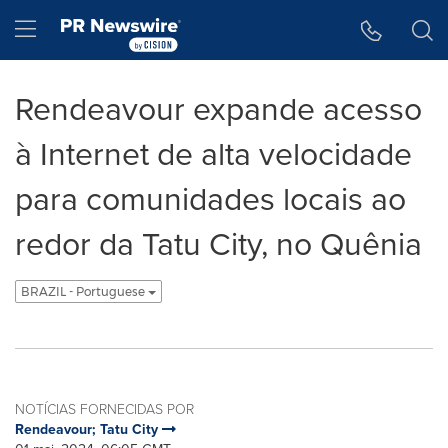
Declaração de Acessibilidade
Saltar a Navegação
Hamburger menu
Rendeavour expande acesso
à Internet de alta velocidade
para comunidades locais ao
redor da Tatu City, no Quênia
BRAZIL - Portuguese
NOTÍCIAS FORNECIDAS POR
Rendeavour; Tatu City