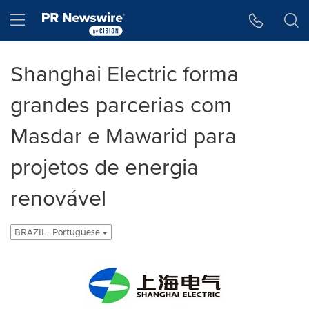
Declaração de Acessibilidade
Saltar a Navegação
Hamburger menu
Shanghai Electric forma
grandes parcerias com
Masdar e Mawarid para
projetos de energia
renovável
BRAZIL - Portuguese