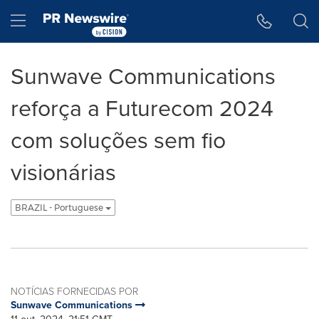
Declaração de Acessibilidade
Saltar a Navegação
Hamburger menu
Sunwave Communications
reforça a Futurecom 2024
com soluções sem fio
visionárias
BRAZIL - Portuguese
NOTÍCIAS FORNECIDAS POR
Sunwave Communications