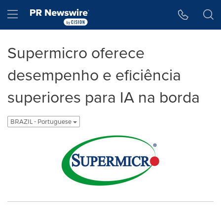
Declaração de Acessibilidade
Saltar a Navegação
Hamburger menu
Supermicro oferece
desempenho e eficiência
superiores para IA na borda
BRAZIL - Portuguese