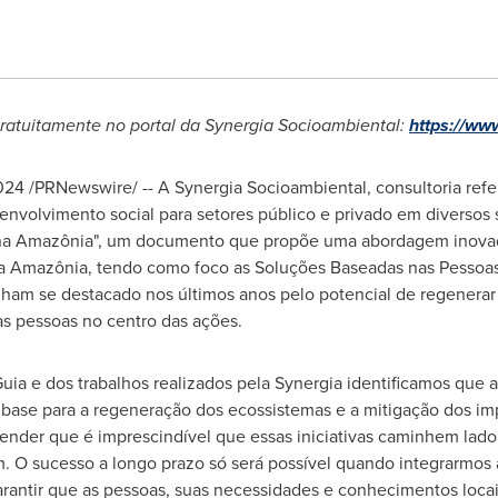
 gratuitamente no portal da Synergia Socioambiental:
https://ww
024
/PRNewswire/ -- A Synergia Socioambiental, consultoria ref
envolvimento social para setores público e privado em diversos
l na Amazônia", um documento que propõe uma abordagem inova
 da Amazônia, tendo como foco as Soluções Baseadas nas Pessoa
ham se destacado nos últimos anos pelo potencial de regenerar
 pessoas no centro das ações.
ia e dos trabalhos realizados pela Synergia identificamos que
base para a regeneração dos ecossistemas e a mitigação dos im
tender que é imprescindível que essas iniciativas caminhem lad
. O sucesso a longo prazo só será possível quando integrarmos
arantir que as pessoas, suas necessidades e conhecimentos loca