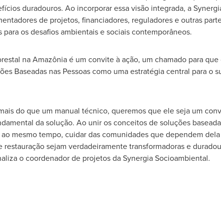
ícios duradouros. Ao incorporar essa visão integrada, a Syner
entadores de projetos, financiadores, reguladores e outras par
s para os desafios ambientais e sociais contemporâneos.
orestal na Amazônia é um convite à ação, um chamado para que
ções Baseadas nas Pessoas como uma estratégia central para o s
o mais do que um manual técnico, queremos que ele seja um con
damental da solução. Ao unir os conceitos de soluções baseada
é, ao mesmo tempo, cuidar das comunidades que dependem dela e
s de restauração sejam verdadeiramente transformadoras e durado
inaliza o coordenador de projetos da Synergia Socioambiental.