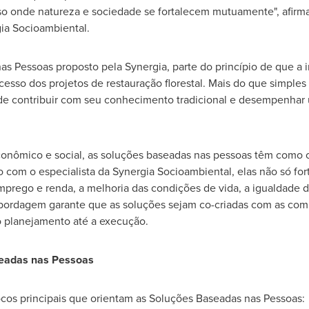
oso onde natureza e sociedade se fortalecem mutuamente", afirm
ia Socioambiental.
s Pessoas proposto pela Synergia, parte do princípio de que a 
ucesso dos projetos de restauração florestal. Mais do que simples
e contribuir com seu conhecimento tradicional e desempenhar 
nômico e social, as soluções baseadas nas pessoas têm como o
 com o especialista da Synergia Socioambiental, elas não só for
ego e renda, a melhoria das condições de vida, a igualdade de 
abordagem garante que as soluções sejam co-criadas com as co
o planejamento até a execução.
seadas nas Pessoas
locos principais que orientam as Soluções Baseadas nas Pessoas: