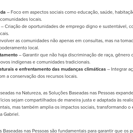
ida
– Foco em aspectos sociais como educação, saúde, habitação
comunidades locais.
– Criação de oportunidades de emprego digno e sustentável, co
cais.
volver as comunidades não apenas em consultas, mas na tomada
poderamento local.
atamento
– Garantir que não haja discriminação de raça, gênero 
 povos indígenas e comunidades tradicionais.
aturais e enfrentamento das mudanças climáticas
– Integrar aç
om a conservação dos recursos locais.
seadas na Natureza, as Soluções Baseadas nas Pessoas expandem
ícios sejam compartilhados de maneira justa e adaptada às real
entais, mas também amplia os impactos sociais, transformando 
a Gabriel.
s Baseadas nas Pessoas são fundamentais para garantir que os p