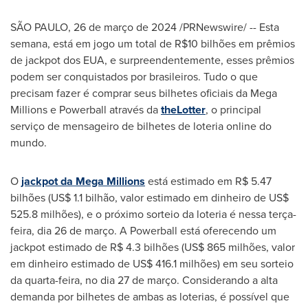
SÃO PAULO
,
26 de março de 2024
/PRNewswire/ -- Esta
semana, está em jogo um total de
R$10
bilhões em prêmios
de jackpot dos EUA, e surpreendentemente, esses prêmios
podem ser conquistados por brasileiros. Tudo o que
precisam fazer é comprar seus bilhetes oficiais da Mega
Millions e Powerball através da
theLotter
, o principal
serviço de mensageiro de bilhetes de loteria online do
mundo.
O
jackpot da Mega Millions
está estimado em
R$ 5.47
bilhões (
US$ 1.1
bilhão, valor estimado em dinheiro de
US$
525.8
milhões), e o próximo sorteio da loteria é nessa terça-
feira, dia 26 de março. A Powerball está oferecendo um
jackpot estimado de
R$ 4.3
bilhões (
US$ 865
milhões, valor
em dinheiro estimado de
US$ 416.1
milhões) em seu sorteio
da quarta-feira, no dia 27 de março. Considerando a alta
demanda por bilhetes de ambas as loterias, é possível que