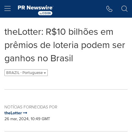
Declaração de Acessibilidade
Saltar a Navegação
Hamburger menu
theLotter: R$10 bilhões em
prêmios de loteria podem ser
ganhos no Brasil
BRAZIL - Portuguese
NOTÍCIAS FORNECIDAS POR
theLotter
26 mar, 2024, 10:49 GMT