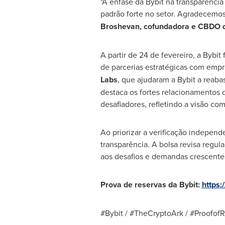
"A ênfase da Bybit na transparênci
padrão forte no setor. Agradecemos p
Broshevan, cofundadora e CBDO 
A partir de 24 de fevereiro, a Bybi
de parcerias estratégicas com em
Labs
, que ajudaram a Bybit a reab
destaca os fortes relacionamentos 
desafiadores, refletindo a visão co
Ao priorizar a verificação independ
transparência. A bolsa revisa regul
aos desafios e demandas crescentes 
Prova de reservas da Bybit:
https:
#Bybit / #TheCryptoArk / #Proofof