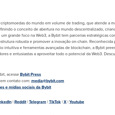
e criptomoedas do mundo em volume de trading, que atende a ma
finindo o conceito de abertura no mundo descentralizado, cria
m um grande foco na Web3, a Bybit tem parcerias estratégicas co
estrutura robusta e promover a inovação on-chain. Reconhecida 
rio intuitiva e ferramentas avançadas de blockchain, a Bybit pree
ores e entusiastas a aproveitar todo o potencial da Web3. Descub
bit, acesse
Bybit Press
e em contato com:
media@bybit.com
s e mídias sociais da Bybit
nkedIn
|
Reddit
|
Telegram
|
TikTok
|
X
|
Youtube