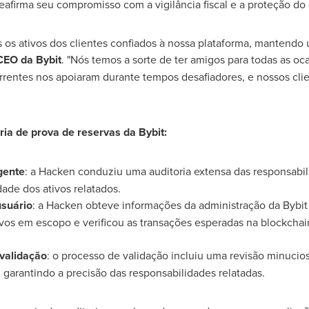
reafirma seu compromisso com a vigilância fiscal e a proteção do 
s os ativos dos clientes confiados à nossa plataforma, mantend
CEO da Bybit
. "Nós temos a sorte de ter amigos para todas as o
rentes nos apoiaram durante tempos desafiadores, e nossos cl
ria de prova de reservas da Bybit:
gente
: a Hacken conduziu uma auditoria extensa das responsabili
dade dos ativos relatados.
usuário
: a Hacken obteve informações da administração da Bybit
os em escopo e verificou as transações esperadas na blockchain
validação
: o processo de validação incluiu uma revisão minucio
 garantindo a precisão das responsabilidades relatadas.