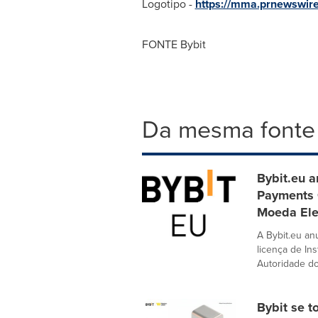
Logotipo -
https://mma.prnewswir
FONTE Bybit
Da mesma fonte
Bybit.eu a
Payments 
Moeda Ele
A Bybit.eu a
licença de In
Autoridade do
Bybit se t