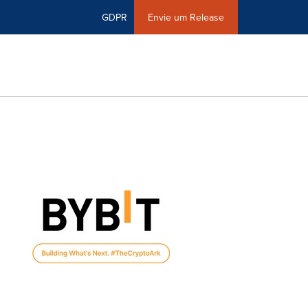
GDPR
Envie um Release