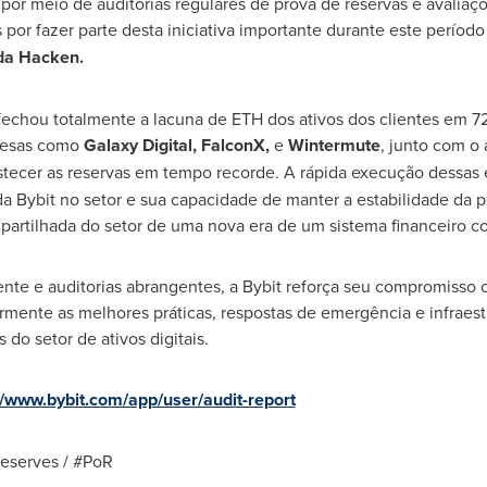
a por meio de auditorias regulares de prova de reservas e avali
or fazer parte desta iniciativa importante durante este período c
da Hacken.
t fechou totalmente a lacuna de ETH dos ativos dos clientes em 72
presas como
Galaxy Digital, FalconX,
e
Wintermute
, junto com o
astecer as reservas em tempo recorde. A rápida execução dessas 
da Bybit no setor e sua capacidade de manter a estabilidade da 
mpartilhada do setor de uma nova era de um sistema financeiro co
ente e auditorias abrangentes, a Bybit reforça seu compromisso 
armente as melhores práticas, respostas de emergência e infraes
do setor de ativos digitais.
//www.bybit.com/app/user/audit-report
Reserves / #PoR