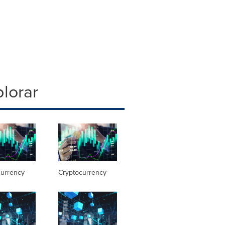
lorar
currency
Cryptocurrency