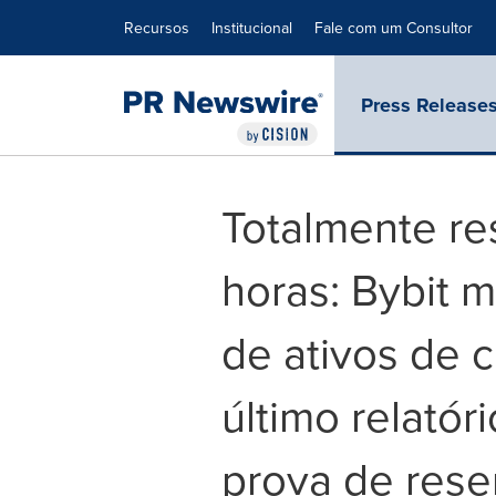
Declaração de Acessibilidade
Saltar a Navegação
Recursos
Institucional
Fale com um Consultor
Press Release
Totalmente r
horas: Bybit 
de ativos de c
último relatór
prova de rese