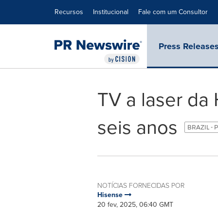
Declaração de Acessibilidade
Saltar a Navegação
Recursos
Institucional
Fale com um Consultor
Press Release
TV a laser da
seis anos
BRAZIL - 
NOTÍCIAS FORNECIDAS POR
Hisense
20 fev, 2025, 06:40 GMT