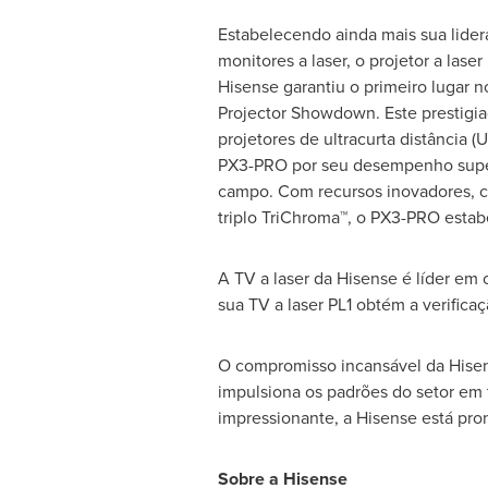
Estabelecendo ainda mais sua lider
monitores a laser, o projetor a las
Hisense garantiu o primeiro lugar n
Projector Showdown. Este prestigia
projetores de ultracurta distância 
PX3-PRO por seu desempenho superio
campo. Com recursos inovadores, co
triplo TriChroma™, o PX3-PRO esta
A TV a laser da Hisense é líder em
sua TV a laser PL1 obtém a verific
O compromisso incansável da Hisen
impulsiona os padrões do setor em 
impressionante, a Hisense está pr
Sobre a Hisense