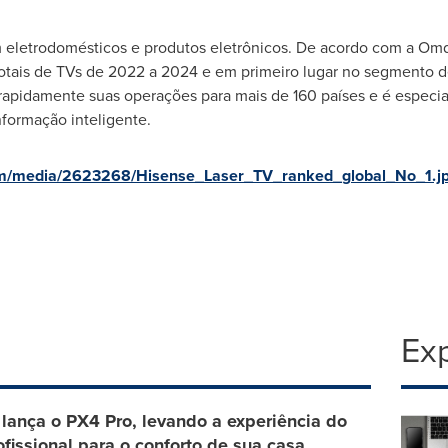
m eletrodomésticos e produtos eletrônicos. De acordo com a Om
totais de TVs de 2022 a 2024 e em primeiro lugar no segmento 
apidamente suas operações para mais de 160 países e é especia
nformação inteligente.
om/media/2623268/Hisense_Laser_TV_ranked_global_No_1.j
Exp
lança o PX4 Pro, levando a experiência do
fissional para o conforto de sua casa.