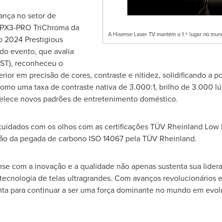
ança no setor de
er PX3-PRO TriChroma da
A Hisense Laser TV mantém o 1.º lugar no mun
o 2024 Prestigious
do evento, que avalia
(UST), reconheceu o
r em precisão de cores, contraste e nitidez, solidificando a p
mo uma taxa de contraste nativa de 3.000:1, brilho de 3.000 l
belece novos padrões de entretenimento doméstico.
 cuidados com os olhos com as certificações TÜV Rheinland Low 
ação da pegada de carbono ISO 14067 pela TÜV Rheinland.
se com a inovação e a qualidade não apenas sustenta sua lider
tecnologia de telas ultragrandes. Com avanços revolucionários 
onta para continuar a ser uma força dominante no mundo em evo