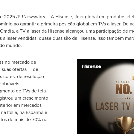
de 2025
/PRNewswire/ -- A Hisense, líder global em produtos elet
nio ao garantir a primeira posição global em TVs a laser. De a
 Omdia, a TV a laser da Hisense alcançou uma participação de 
TVs a laser vendidas, quase duas são da Hisense. Isso também ma
r do mundo.
tes no mercado de
u suas ofertas — de
ês cores, de resolução
 dobráveis
egmento de TVs de tela
gistrou um crescimento
anterior em mercados
na Itália, na Espanha e
ntos de mais de 70% na
.