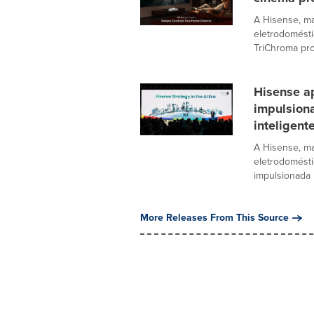
A Hisense, ma
eletrodomésti
TriChroma pro
Hisense a
impulsiona
inteligent
A Hisense, ma
eletrodomésti
impulsionada p
More Releases From This Source