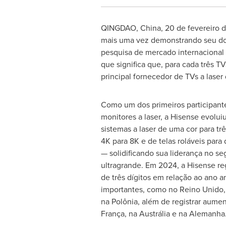
QINGDAO, China
,
20 de fevereiro 
mais uma vez demonstrando seu domí
pesquisa de mercado internacional
que significa que, para cada três 
principal fornecedor de TVs a lase
Como um dos primeiros participan
monitores a laser, a Hisense evolui
sistemas a laser de uma cor para tr
4K
para
8K
e de telas roláveis para
— solidificando sua liderança no s
ultragrande. Em 2024, a Hisense re
de três dígitos em relação ao ano 
importantes, como no Reino Unido, 
na Polônia, além de registrar aume
França, na Austrália e na Alemanha