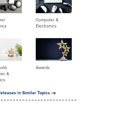
mer
Computer &
nics
Electronics
old,
Awards
er &
ics
eleases in Similar Topics