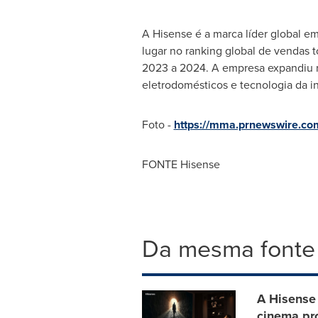
A Hisense é a marca líder global e
lugar no ranking global de vendas 
2023 a 2024. A empresa expandiu r
eletrodomésticos e tecnologia da i
Foto -
https://mma.prnewswire.c
FONTE Hisense
Da mesma fonte
A Hisense 
cinema pro