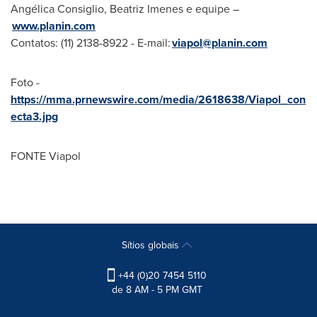
Angélica Consiglio, Beatriz Imenes e equipe –
www.planin.com
Contatos: (11) 2138-8922 - E-mail:
viapol@planin.com
Foto -
https://mma.prnewswire.com/media/2618638/Viapol_con
ecta3.jpg
FONTE Viapol
Sítios globais
+44 (0)20 7454 5110
de 8 AM - 5 PM GMT