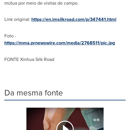
mútua por meio de visitas de campo.
Link original:
https://en.imsilkroad.com/p/347441.html
Foto -
https://mma.prnewswire.com/media/2768511/pic.jpg
FONTE Xinhua Silk Road
Da mesma fonte