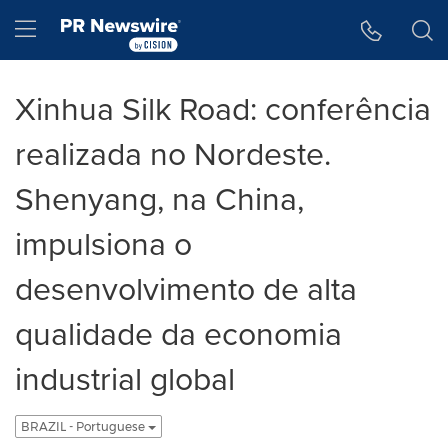
Declaração de Acessibilidade
Saltar a Navegação
Hamburger menu
Xinhua Silk Road: conferência
realizada no Nordeste.
Shenyang, na China,
impulsiona o
desenvolvimento de alta
qualidade da economia
industrial global
BRAZIL - Portuguese