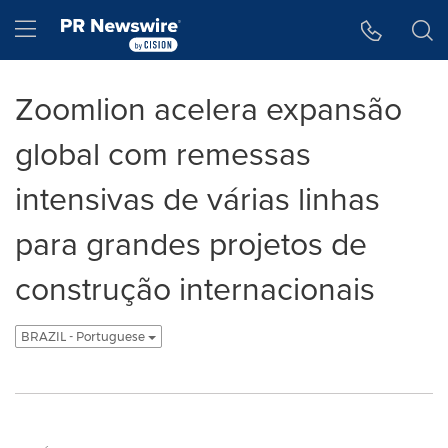
Declaração de Acessibilidade
Saltar a Navegação
Hamburger menu
Zoomlion acelera expansão
global com remessas
intensivas de várias linhas
para grandes projetos de
construção internacionais
BRAZIL - Portuguese