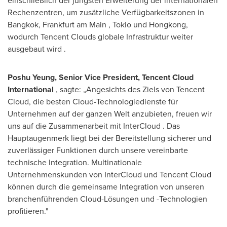
einschließlich der jüngsten Erweiterung der internationalen
Rechenzentren,
um
zusätzliche Verfügbarkeitszonen in
Bangkok
,
Frankfurt
am Main
,
Tokio
und Hongkong,
wodurch
Tencent
Clouds
globale
Infrastruktur
weiter
ausgebaut
wird
.
Poshu Yeung, Senior Vice President,
Tencent
Cloud
International
, sagte: „Angesichts des Ziels von
Tencent
Cloud, die besten Cloud-Technologiedienste für
Unternehmen auf der ganzen Welt anzubieten, freuen wir
uns auf die Zusammenarbeit mit InterCloud
. Das
Hauptaugenmerk liegt
bei der Bereitstellung sicherer und
zuverlässiger Funktionen durch unsere vereinbarte
technische Integration.
Multinationale
Unternehmenskunden von
InterCloud
und
Tencent
Cloud
können
durch die
gemeinsame Integration von unseren
branchenführenden Cloud-Lösungen
und -Technologien
profitieren."