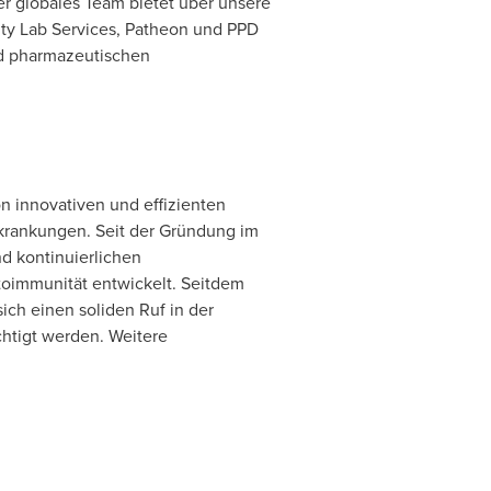
er globales Team bietet über unsere
ity Lab Services, Patheon und PPD
nd pharmazeutischen
n innovativen und effizienten
krankungen. Seit der Gründung im
d kontinuierlichen
toimmunität entwickelt. Seitdem
ich einen soliden Ruf in der
htigt werden. Weitere