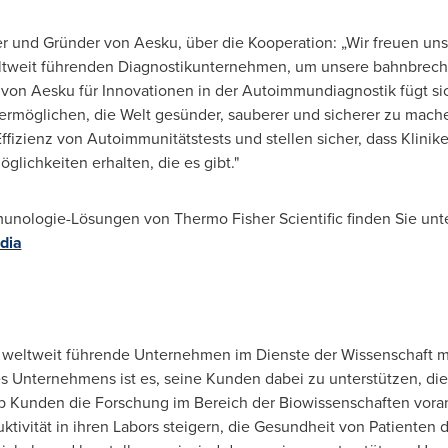
er und Gründer von Aesku, über die Kooperation: „Wir freuen uns 
weltweit führenden Diagnostikunternehmen, um unsere bahnbrec
on Aesku für Innovationen in der Autoimmundiagnostik fügt sic
ermöglichen, die Welt gesünder, sauberer und sicherer zu mac
fizienz von Autoimmunitätstests und stellen sicher, dass Klinik
öglichkeiten erhalten, die es gibt."
unologie-Lösungen von Thermo Fisher Scientific finden Sie unt
dia
das weltweit führende Unternehmen im Dienste der Wissenschaft
des Unternehmens ist es, seine Kunden dabei zu unterstützen, di
ob Kunden die Forschung im Bereich der Biowissenschaften vora
tivität in ihren Labors steigern, die Gesundheit von Patienten 