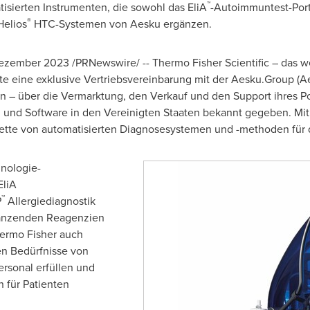
™
sierten Instrumenten, die sowohl das EliA
-Autoimmuntest-Portf
®
Helios
HTC-Systemen von Aesku ergänzen.
Dezember 2023
/PRNewswire/ -- Thermo Fisher Scientific – das 
te eine exklusive Vertriebsvereinbarung mit der Aesku.Group (
n – über die Vermarktung, den Verkauf und den Support ihres P
 und Software in den Vereinigten Staaten bekannt gegeben. Mit
tte von automatisierten Diagnosesystemen und -methoden für 
nologie-
EliA
™
P
Allergiediagnostik
gänzenden Reagenzien
ermo Fisher
auch
en Bedürfnisse von
rsonal erfüllen und
 für Patienten