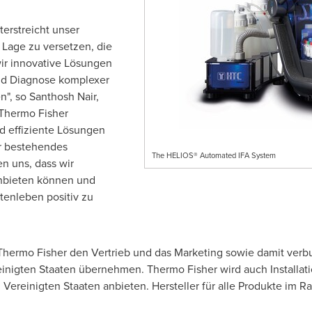
erstreicht unser
Lage zu versetzen, die
ir innovative Lösungen
nd Diagnose komplexer
n", so
Santhosh Nair
,
Thermo Fisher
nd effiziente Lösungen
er bestehendes
The HELIOS® Automated IFA System
en uns, dass wir
nbieten können und
tenleben positiv zu
hermo Fisher den Vertrieb und das Marketing sowie damit verbu
reinigten Staaten übernehmen.
Thermo Fisher
wird auch Installat
 Vereinigten Staaten anbieten. Hersteller für alle Produkte im 