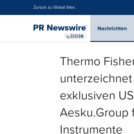
Erklärung zur Barrierefreiheit
Navigation überspringen
Zurück zu Global Sites
Nachrichten
Thermo Fisher 
unterzeichnet 
exklusiven US
Aesku.Group fü
Instrumente