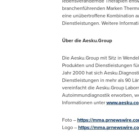
lebensverändernde Therapien entwic
branchenführenden Marken Thermo Sc
eine unübertroffene Kombination a
Dienstleistungen. Weitere Informat
Über die Aesku.Group
Die Aesku.Group mit Sitz in Wendel
Produkten und Dienstleistungen f
Jahr 2000 hat sich Aesku.Diagnosti
Dienstleistungen in mehr als 90 L
vereinfacht die Aesku.Group Laborro
Autoimmundiagnostik erworben, wob
Informationen unter
www.aesku.c
Foto –
https://mma.prnewswire.c
Logo –
https://mma.prnewswire.