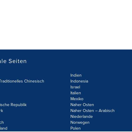
le Seiten
Indien
raditionelles Chinesisch
Indonesia
Israel
Italien
Mexiko
ische Republik
Naher Osten
rk
Naher Osten – Arabisch
Niederlande
ch
Norwegen
land
Polen