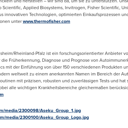
keln und herstellen – wir sind da, um sie zu unterstützen. Uns
ientific, Applied Biosystems, Invitrogen, Fisher Scientific, Un
us innovativen Technologien, optimierten Einkaufsprozessen u
ionen unter
www.thermofisher.com
sheim/Rheinland-Pfalz ist ein forschungsorientierter Anbieter vo
ür die Früherkennung, Diagnose und Prognose von Autoimmuner
cs mit der Einführung von über 150 verschiedenen Produkten un
ändern weltweit zu einem anerkannten Namen im Bereich der Au
utinen mit präzisen, robusten und zuverlässigen Tests und hat s
ei alle wichtigen Krankheitsbereiche gleichermaßen berücksic
om
om/media/2300098/Aseku_Group_1.jpg
com/media/2300100/Aseku_Group_Logo.jpg