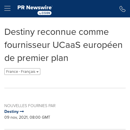
Déclaration d'accessibilité
Sauter la navigation
Hamburger menu
Destiny reconnue comme
fournisseur UCaaS européen
de premier plan
France - Français
NOUVELLES FOURNIES PAR
Destiny
09 nov, 2021, 08:00 GMT