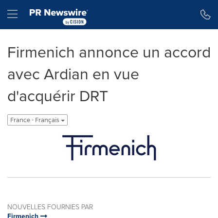
Déclaration d'accessibilité
Sauter la navigation
Hamburger menu
Firmenich annonce un accord
avec Ardian en vue
d'acquérir DRT
France - Français
NOUVELLES FOURNIES PAR
Firmenich