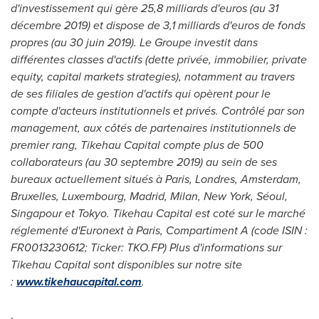
d'investissement qui gère 25,8 milliards d'euros (au 31
décembre
2019) et
dispose de 3,1 milliards d'euros de fonds
propres (au 30 juin 2019).
Le Groupe
investit dans
différentes classes d'actifs (dette privée, immobilier, private
equity, capital markets strategies), notamment au travers
de ses filiales de gestion d'actifs qui opèrent pour le
compte d'acteurs institutionnels et privés. Contrôlé par son
management, aux côtés de partenaires institutionnels de
premier rang, Tikehau Capital compte plus de 500
collaborateurs (au 30 septembre 2019) au sein de ses
bureaux actuellement situés à
Paris
, Londres,
Amsterdam
,
Bruxelles
,
Luxembourg
,
Madrid
,
Milan, New York
, Séoul,
Singapour et
Tokyo
. Tikehau Capital est coté sur le marché
réglementé d'Euronext à
Paris
, Compartiment A (code ISIN :
FR0013230612; Ticker: TKO.FP)
Plus d'informations sur
Tikehau Capital sont disponibles sur notre site
:
www.tikehaucapital.com
.