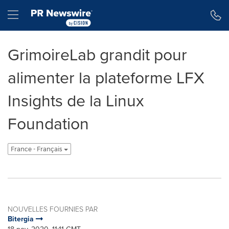
Déclaration d'accessibilité
Sauter la navigation
Hamburger menu
GrimoireLab grandit pour
alimenter la plateforme LFX
Insights de la Linux
Foundation
France - Français
NOUVELLES FOURNIES PAR
Bitergia