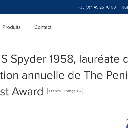
+33 (0) 1 49 25 70 00
RG
Produits
Contact
 S Spyder 1958, lauréate d
tion annuelle de The Peni
est Award
France - Français