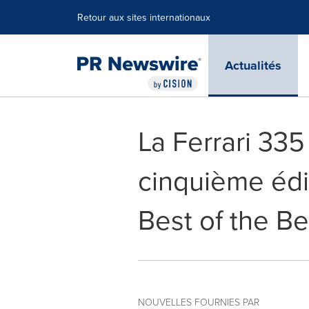
Déclaration d'accessibilité
Sauter la navigation
Retour aux sites internationaux
Actualités
La Ferrari 335
cinquième édi
Best of the B
NOUVELLES FOURNIES PAR