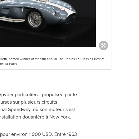
etti, named winner of the fifth annual The Peninsula Classics Best of
nsula Paris.
Spyder particulière, propulsée par le
urses sur plusieurs circuits
ional Speedway, où son moteur s'est
nstallation douanière à
New York
.
 pour environ 1
000 USD
. Entre 1963