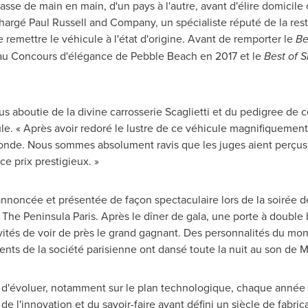
asse de main en main, d'un pays à l'autre, avant d'élire domicil
chargé
Paul Russell
and Company, un spécialiste réputé de la rest
e remettre le véhicule à l'état d'origine. Avant de remporter le
Be
s au Concours d'élégance de Pebble Beach en
2017 et
le
Best of 
plus aboutie de la divine carrosserie Scaglietti et du pedigree de 
cule. « Après avoir redoré le lustre de ce véhicule magnifiquemen
onde. Nous sommes absolument ravis que les juges aient perçus l
e prix prestigieux. »
nnoncée et présentée de façon spectaculaire lors de la soirée de 
The Peninsula Paris. Après le dîner de gala, une porte à double b
vités de voir de près le grand gagnant. Des personnalités du mon
ents de la société parisienne ont dansé toute la nuit au son de
 d'évoluer, notamment sur le plan technologique, chaque année 
de l'innovation et du savoir-faire ayant défini un siècle de fabri