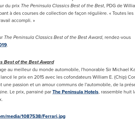
ur du prix
The Peninsula Classics Best of the Best
, PDG de
Willi
pant à des courses de collection de façon régulière. « Toutes les
avail accompli. »
ur
The Peninsula Classics Best of the Best Award
, rendez-vous
019
.
s Best of the Best Award
e au meilleur du monde automobile, l'honorable Sir
Michael K
a lancé le prix en 2015 avec les cofondateurs
William E. (Chip) Co
nt une passion et un amour communs de l'automobile, de la prése
gine. Le prix, parrainé par
The Peninsula Hotels
, rassemble huit 
x.
om/media/1087538/Ferrari.jpg