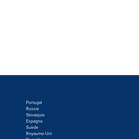
Portugal
Russie
Slovaquie
Espagne
Suède
Royaume-Uni