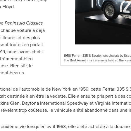
k Floyd.
e Peninsula Classics
 chaque voiture a déjà
illeures et des plus
sont toutes en parfait
019, nous avons choisi
1958 Ferrari 335 S Spyder, coachwork by Scagli
 extrêmement bien
The Best Award in a ceremony held at The Peni
se. Bien sûr, le
ment beau. »
ational de l'automobile de
New York
en 1959, cette Ferrari 335 S 
it destinée à en être la vedette. Elle a ensuite pris part à des co
kins Glen
, Daytona International Speedway et Virginia Internat
 révélant trop coûteuse, le véhicule a été abandonné dans une i
deuxième vie lorsqu'en avril 1963, elle a été achetée à la douane