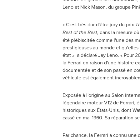
Leno
et
Nick Mason
, du groupe Pin
« C'est très dur d'être jury du prix
Th
Best of the Best
, dans la mesure où
été plébiscitée comme l'une des me
prestigieuses au monde et qu'elles 
état », a déclaré
Jay Leno
. « Pour 2
la Ferrari en raison d'une histoire
documentée et de son passé en cour
véhicule est également incroyable
Exposée à l'origine au Salon intern
légendaire moteur V12 de Ferrari, éta
historiques aux États-Unis, dont
Wat
cassé en mai 1960. Sa réparation se
Par chance, la Ferrari a connu une 