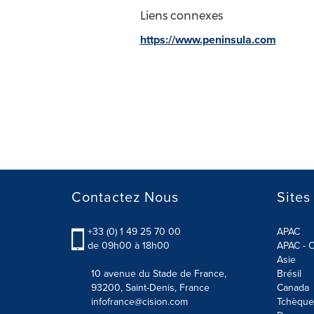
Liens connexes
https://www.peninsula.com
Contactez Nous
Sites
+33 (0) 1 49 25 70 00
APAC
de 09h00 à 18h00
APAC - C
Asie
10 avenue du Stade de France,
Brésil
93200, Saint-Denis, France
Canada
infofrance@cision.com
Tchèque