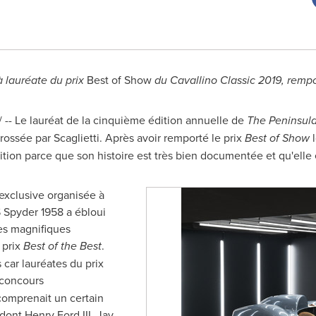
à lauréate du prix
Best of Show
du Cavallino Classic 2019, rempor
 -- Le lauréat de la cinquième édition annuelle de
The Peninsula
rrossée par Scaglietti. Après avoir remporté le prix
Best of Show
l
étition parce que son histoire est très bien documentée et qu'elle
exclusive organisée à
S Spyder 1958 a ébloui
res magnifiques
 prix
Best of the Best
.
 car lauréates du prix
 concours
 comprenait un certain
 dont
Henry Ford III
,
Jay