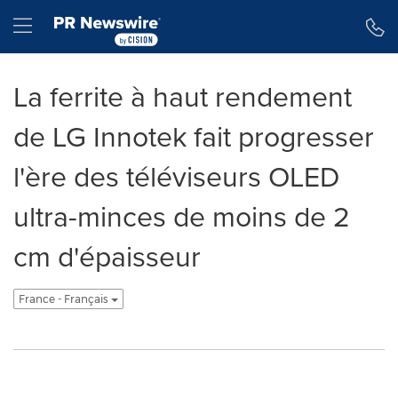
Déclaration d'accessibilité
Sauter la navigation
Hamburger menu
La ferrite à haut rendement
de LG Innotek fait progresser
l'ère des téléviseurs OLED
ultra-minces de moins de 2
cm d'épaisseur
France - Français