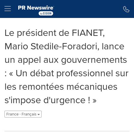
Déclaration d'accessibilité
Sauter la navigation
Hamburger menu
Le président de FIANET,
Mario Stedile-Foradori, lance
un appel aux gouvernements
: « Un débat professionnel sur
les remontées mécaniques
s'impose d'urgence ! »
France - Français