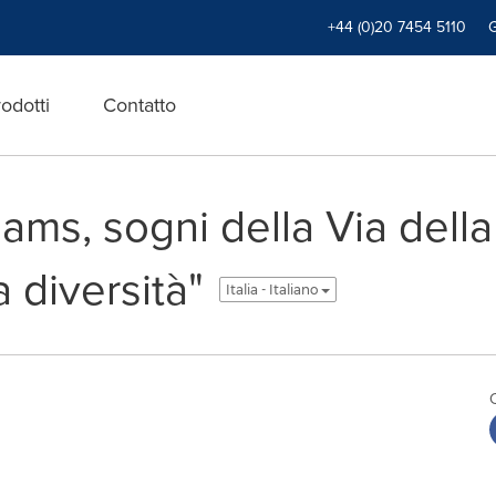
+44 (0)20 7454 5110
odotti
Contatto
ams, sogni della Via della
a diversità"
Italia - Italiano