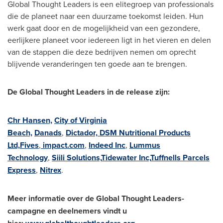
Global Thought Leaders is een elitegroep van professionals
die de planeet naar een duurzame toekomst leiden. Hun
werk gaat door en de mogelijkheid van een gezondere,
eerlijkere planeet voor iedereen ligt in het vieren en delen
van de stappen die deze bedrijven nemen om oprecht
blijvende veranderingen ten goede aan te brengen.
De Global Thought Leaders in de release zijn:
Chr Hansen,
City of Virginia
Beach,
Danads
,
Dictador,
DSM Nutritional Products
Ltd,
Fives
,
impact.com
,
Indeed Inc
,
Lummus
Technology
,
Siili Solutions,
Tidewater Inc,
Tuffnells Parcels
Express
,
Nitrex
.
Meer informatie over de Global Thought Leaders-
campagne en deelnemers vindt u