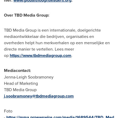
hier:
www.globalthoughtleaders.org
.
Over TBD Media Group:
TBD Media Group is een internationale, doelgerichte
mediaontwikkelaar die bedrijven, organisaties en
overheden helpt hun merkverhalen op een menselijke en
directe manier te vertellen. Lees meer
op
https://www.tbdmediagroup.com
.
Mediacontact:
Jenna-Leigh Soobramoney
Head of Marketing
TBD Media Group
j.soobramoney@tbdmediagroup.com
Foto
-
https://mma.prnewswire.com/media/1689544/TBD_Med