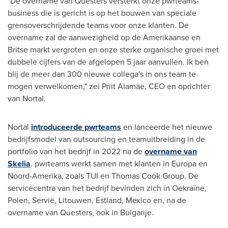
"De overname van Questers versterkt onze pwrteams-
business die is gericht is op het bouwen van speciale
grensoverschrijdende teams voor onze klanten. De
overname zal de aanwezigheid op de Amerikaanse en
Britse markt vergroten en onze sterke organische groei met
dubbele cijfers van de afgelopen 5 jaar aanvullen. Ik ben
blij de meer dan 300 nieuwe collega's in ons team te
mogen verwelkomen," zei Priit Alamäe, CEO en oprichter
van Nortal.
Nortal
introduceerde pwrteams
en lanceerde het nieuwe
bedrijfsmodel van outsourcing en teamuitbreiding in de
portfolio van het bedrijf in 2022 na de
overname van
Skelia
. pwrteams werkt samen met klanten in Europa en
Noord-Amerika, zoals TUI en Thomas Cook Group. De
servicecentra van het bedrijf bevinden zich in Oekraïne,
Polen, Servië, Litouwen, Estland,
Mexico
en, na de
overname van Questers, ook in Bulgarije.