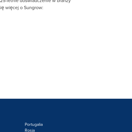
 25-letnie doświadczenie w branży
się więcej o Sungrow:
Portugalia
Rosja