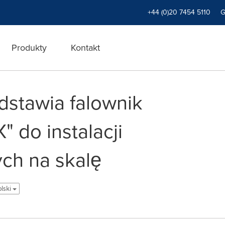
+44 (0)20 7454 5110
Produkty
Kontakt
stawia falownik
 do instalacji
ych na skalę
olski