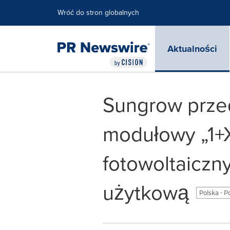
Accessibility Statement
Skip Navigation
Wróć do stron globalnych
Aktualności
Sungrow przed
modułowy „1+X"
fotowoltaiczn
użytkową
Polska - P