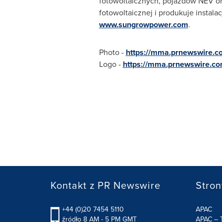
fotowoltaicznych, pojazdów NEV or
fotowoltaicznej i produkuje instala
www.sungrowpower.com
.
Photo -
https://mma.prnewswire.c
Logo -
https://mma.prnewswire.c
Kontakt z PR Newswire
Stron
+44 (0)20 7454 5110
APAC
źródło 8 AM - 5 PM GMT
APAC – T