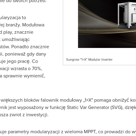
e do swoich potrzeb.
laryzacja to
łej branży. Modułowa
d play, znacznie
t umożliwiając
istów. Ponadto znacznie
ii, ponieważ gdy dany
Sungrow "1+X" Modular Inverter
uje jego pracę. Co
wacji wzrasta o 70%,
 sprawnie wymienić,
 większych bloków falownik modułowy „1+X" pomaga obniżyć kos
wnik jest wyposażony w funkcję Static Var Generator (SVG), dzi
za zwrot z inwestycji.
je parametry modularyzacji z wieloma MPPT, co prowadzi do wyt