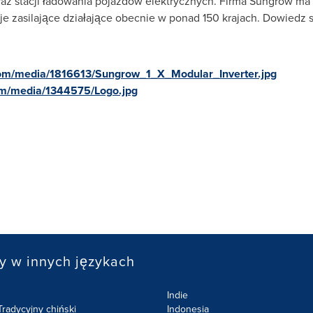
az stacji ładowania pojazdów elektrycznych. Firma Sungrow ma
cje zasilające działające obecnie w ponad 150 krajach. Dowiedz 
om/media/1816613/Sungrow_1_X_Modular_Inverter.jpg
om/media/1344575/Logo.jpg
y w innych językach
Indie
radycyjny chiński
Indonesia