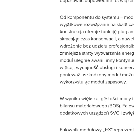
dopasować odpowiednie rozwiązani
Od komponentu do systemu – modu
wyjątkowe rozwiązanie na skalę ca
konstrukcja oferuje funkcję plug an
skracając czas konserwacji, a nawe
wdrożenie bez udziału profesjonal
zmniejsza straty wytwarzania energ
moduł ulegnie awarii, inny kontynu
więcej, wydajność obsługi i konser
ponieważ uszkodzony moduł można
wykorzystując moduł zapasowy.
W wyniku większej gęstości mocy i
bilansu materiałowego (BOS). Falo
dodatkowych urządzeń SVG i zwięks
Falownik modułowy „1+X" reprezentu