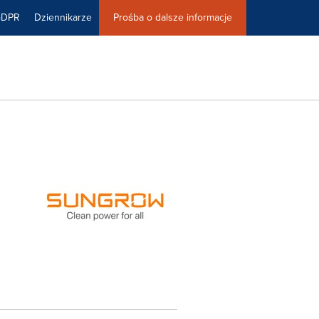
GDPR
Dziennikarze
Prośba o dalsze informacje