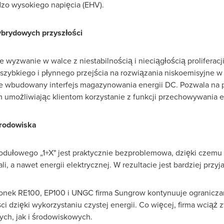
dzo wysokiego napięcia (EHV).
brydowych przyszłości
wyzwanie w walce z niestabilnością i nieciągłością proliferacji
szybkiego i płynnego przejścia na rozwiązania niskoemisyjne w 
e wbudowany interfejs magazynowania energii DC. Pozwala na 
umożliwiając klientom korzystanie z funkcji przechowywania en
środowiska
odułowego „1+X" jest praktycznie bezproblemowa, dzięki czemu
i, a nawet energii elektrycznej. W rezultacie jest bardziej przyj
nek RE100, EP100 i UNGC firma Sungrow kontynuuje ogranicz
ci dzięki wykorzystaniu czystej energii. Co więcej, firma wcią
h, jak i środowiskowych.