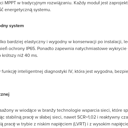
ści MPPT w tradycyjnym rozwiązaniu. Każdy moduł jest zaproje
ść energetyczną systemu.
wodny system
lko bardziej elastyczny i wygodny w konserwacji po instalacji, le
ień ochrony IP65. Ponadto zapewnia natychmiastowe wykrycie 
 krótszy niż 40 ms.
unkcję inteligentnej diagnostyki IV, która jest wygodna, bezpie
cznej
sażony w wiodące w branży technologie wsparcia sieci, które 
c stabilną pracę w słabej sieci, nawet SCR=1,02 i reaktywny cz
 pracę w trybie z niskim napięciem (LVRT) i z wysokim napięc