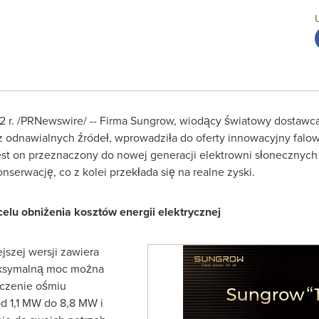
 r.
/PRNewswire/ -- Firma Sungrow, wiodący światowy dostawca
odnawialnych źródeł, wprowadziła do oferty innowacyjny falow
Jest on przeznaczony do nowej generacji elektrowni słonecznych
serwację, co z kolei przekłada się na realne zyski.
elu obniżenia kosztów energii elektrycznej
szej wersji zawiera
aksymalną moc można
czenie ośmiu
d 1,1 MW do 8,8 MW i