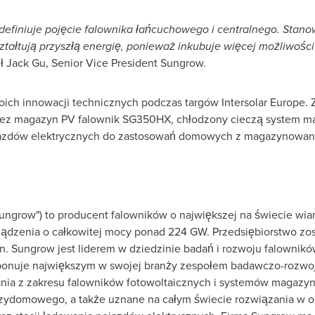
efiniuje pojęcie falownika łańcuchowego i centralnego. Stano
tałtują przyszłą energię, ponieważ inkubuje więcej możliwości
ił
Jack Gu
, Senior Vice President Sungrow.
oich innowacji technicznych podczas targów Intersolar Europe. 
zez magazyn PV falownik SG350HX, chłodzony cieczą system m
azdów elektrycznych do zastosowań domowych z magazynowaniem
ungrow") to producent falowników o największej na świecie wia
rządzenia o całkowitej mocy ponad 224 GW. Przedsiębiorstwo zos
n. Sungrow jest liderem w dziedzinie badań i rozwoju falownik
ponuje największym w swojej branży zespołem badawczo-rozwoj
ia z zakresu falowników fotowoltaicznych i systemów magazyn
zydomowego, a także uznane na całym świecie rozwiązania w o