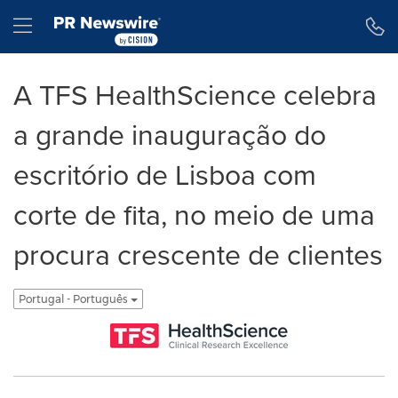
Declaração de Acessibilidade
Saltar a Navegação
Hamburger menu
A TFS HealthScience celebra
a grande inauguração do
escritório de Lisboa com
corte de fita, no meio de uma
procura crescente de clientes
Portugal - Português