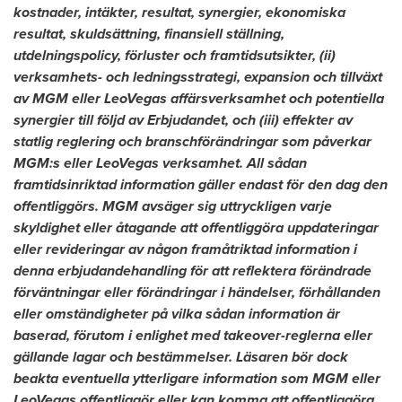
kostnader, intäkter, resultat, synergier, ekonomiska
resultat, skuldsättning, finansiell ställning,
utdelningspolicy, förluster och framtidsutsikter, (ii)
verksamhets- och ledningsstrategi, expansion och tillväxt
av MGM eller LeoVegas affärsverksamhet och potentiella
synergier till följd av Erbjudandet, och (iii) effekter av
statlig reglering och branschförändringar som påverkar
MGM:s eller LeoVegas verksamhet. All sådan
framtidsinriktad information gäller endast för den dag den
offentliggörs. MGM avsäger sig uttryckligen varje
skyldighet eller åtagande att offentliggöra uppdateringar
eller revideringar av någon framåtriktad information i
denna erbjudandehandling för att reflektera förändrade
förväntningar eller förändringar i händelser, förhållanden
eller omständigheter på vilka sådan information är
baserad, förutom i enlighet med takeover-reglerna eller
gällande lagar och bestämmelser. Läsaren bör dock
beakta eventuella ytterligare information som MGM eller
LeoVegas offentliggör eller kan komma att offentliggöra.