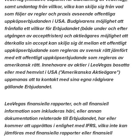
samt undantag från villkor, vilka kan skilja sig från vad
som följer av regler och praxis avseende offentliga
uppköpserbjudanden i
USA
. Budgivarens möjlighet att
frånfalla ett villkor för Erbjudandet (både under och efter
utgången av acceptfristen) och aktieägares möjlighet att
återkalla sin accept kan skilja sig åt mellan ett offentligt
uppköpserbjudande som regleras av svensk rätt jämfört
med ett offentligt uppköpserbjudande som regleras av
amerikansk rätt. Innehavare av aktier i LeoVegas bosatta
eller med hemvist i
USA
("Amerikanska Aktieägare")
uppmanas att ta kontakt med sina egna rådgivare
gällande Erbjudandet.
LeoVegas finansiella rapporter, och all finansiell
information som inkluderas häri, eller annan
dokumentation relaterade till Erbjudandet, har eller
kommer att upprättas i enlighet med IFRS, vilka inte kan
jämföras med finansiella rapporter eller finansiell