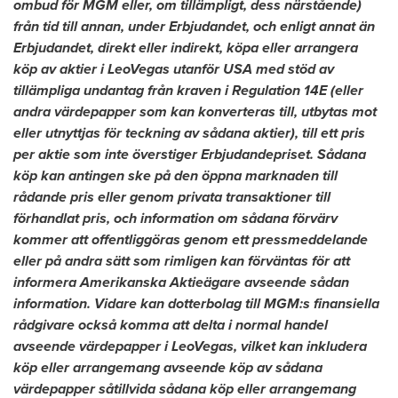
ombud för MGM eller, om tillämpligt, dess närstående)
från tid till annan, under Erbjudandet, och enligt annat än
Erbjudandet, direkt eller indirekt, köpa eller arrangera
köp av aktier i LeoVegas utanför
USA
med stöd av
tillämpliga undantag från kraven i Regulation 14E (eller
andra värdepapper som kan konverteras till, utbytas mot
eller utnyttjas för teckning av sådana aktier),
till ett pris
per aktie som inte överstiger Erbjudandepriset. Sådana
köp kan antingen ske på den öppna marknaden till
rådande pris eller genom privata transaktioner till
förhandlat pris, och information om sådana förvärv
kommer att offentliggöras genom ett pressmeddelande
eller på andra sätt som rimligen kan förväntas för att
informera Amerikanska Aktieägare avseende sådan
information. Vidare kan dotterbolag till MGM:s finansiella
rådgivare också komma att delta i normal handel
avseende värdepapper i LeoVegas, vilket kan inkludera
köp eller arrangemang avseende köp av sådana
värdepapper såtillvida sådana köp eller arrangemang