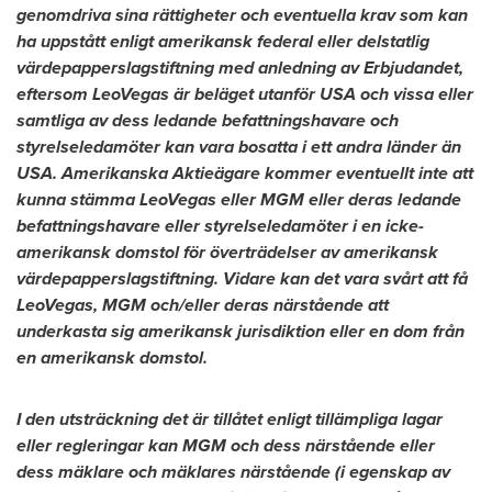
genomdriva sina rättigheter och eventuella krav som kan
ha uppstått enligt amerikansk federal eller delstatlig
värdepapperslagstiftning med anledning av Erbjudandet,
eftersom LeoVegas är beläget utanför
USA
och vissa eller
samtliga av dess ledande befattningshavare och
styrelseledamöter kan vara bosatta i ett andra länder än
USA
. Amerikanska Aktieägare kommer eventuellt inte att
kunna stämma LeoVegas eller MGM eller deras ledande
befattningshavare eller styrelseledamöter i en icke-
amerikansk domstol för överträdelser av amerikansk
värdepapperslagstiftning. Vidare kan det vara svårt att få
LeoVegas, MGM och/eller deras närstående att
underkasta sig amerikansk jurisdiktion eller en dom från
en amerikansk domstol.
I den utsträckning det är tillåtet enligt tillämpliga lagar
eller regleringar kan MGM och dess närstående eller
dess mäklare och mäklares närstående (i egenskap av