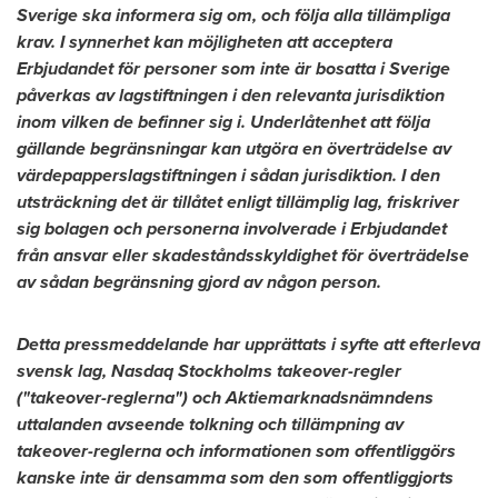
Sverige ska informera sig om, och följa alla tillämpliga
krav. I synnerhet kan möjligheten att acceptera
Erbjudandet för personer som inte är bosatta i Sverige
påverkas av lagstiftningen i den relevanta jurisdiktion
inom vilken de befinner sig i. Underlåtenhet att följa
gällande begränsningar kan utgöra en överträdelse av
värdepapperslagstiftningen i sådan jurisdiktion. I den
utsträckning det är tillåtet enligt tillämplig lag, friskriver
sig bolagen och personerna involverade i Erbjudandet
från ansvar eller skadeståndsskyldighet för överträdelse
av sådan begränsning gjord av någon person.
Detta pressmeddelande har upprättats i syfte att efterleva
svensk lag, Nasdaq Stockholms takeover-regler
("takeover-reglerna") och Aktiemarknadsnämndens
uttalanden avseende tolkning och tillämpning av
takeover-reglerna och informationen som offentliggörs
kanske inte är densamma som den som offentliggjorts