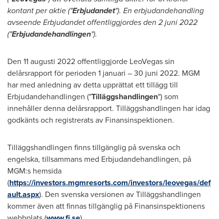
kontant per aktie ("
Erbjudandet
"). En erbjudandehandling
avseende Erbjudandet offentliggjordes den 2 juni 2022
("
Erbjudandehandlingen
").
Den 11 augusti 2022 offentliggjorde LeoVegas sin
delårsrapport för perioden 1 januari – 30 juni 2022. MGM
har med anledning av detta upprättat ett tillägg till
Erbjudandehandlingen ("
Tilläggshandlingen
") som
innehåller denna delårsrapport. Tilläggshandlingen har idag
godkänts och registrerats av Finansinspektionen.
Tilläggshandlingen finns tillgänglig på svenska och
engelska, tillsammans med Erbjudandehandlingen, på
MGM:s hemsida
(
https://investors.mgmresorts.com/investors/leovegas/def
ault.aspx
). Den svenska versionen av Tilläggshandlingen
kommer även att finnas tillgänglig på Finansinspektionens
webbplats (
www.fi.se
).