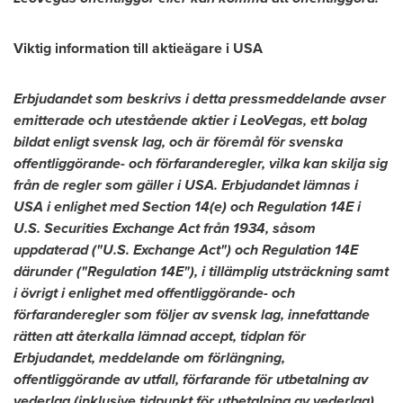
Viktig information till aktieägare i
USA
Erbjudandet som beskrivs i detta pressmeddelande avser
emitterade och utestående aktier i LeoVegas, ett bolag
bildat enligt svensk lag, och är föremål för svenska
offentliggörande- och förfaranderegler, vilka kan skilja sig
från de regler som gäller i
USA
. Erbjudandet lämnas i
USA
i enlighet med Section 14(e) och Regulation 14E i
U.S. Securities Exchange Act från 1934, såsom
uppdaterad ("U.S. Exchange Act") och Regulation 14E
därunder ("Regulation 14E"), i tillämplig utsträckning samt
i övrigt i enlighet med offentliggörande- och
förfaranderegler som följer av svensk lag, innefattande
rätten att återkalla lämnad accept, tidplan för
Erbjudandet, meddelande om förlängning,
offentliggörande av utfall, förfarande för utbetalning av
vederlag (inklusive tidpunkt för utbetalning av vederlag),