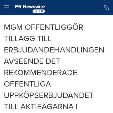
Tillgänglighetsförklaring
Hoppa över navigering
Hamburger menu
MGM OFFENTLIGGÖR
TILLÄGG TILL
ERBJUDANDEHANDLINGEN
AVSEENDE DET
REKOMMENDERADE
OFFENTLIGA
UPPKÖPSERBJUDANDET
TILL AKTIEÄGARNA I