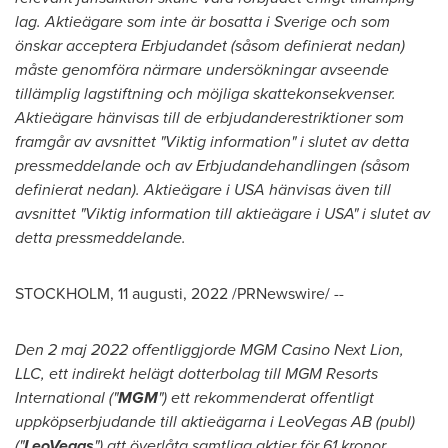
lag. Aktieägare som inte är bosatta i Sverige och som
önskar acceptera Erbjudandet (såsom definierat nedan)
måste genomföra närmare undersökningar avseende
tillämplig lagstiftning och möjliga skattekonsekvenser.
Aktieägare hänvisas till de erbjudanderestriktioner som
framgår av avsnittet "Viktig information" i slutet av detta
pressmeddelande och av Erbjudandehandlingen (såsom
definierat nedan). Aktieägare i
USA
hänvisas även till
avsnittet "Viktig information till aktieägare i
USA
" i slutet av
detta pressmeddelande.
STOCKHOLM
,
11 augusti, 2022
/PRNewswire
/ --
Den 2 maj 2022 offentliggjorde MGM Casino Next Lion,
LLC, ett indirekt helägt dotterbolag till MGM Resorts
International ("
MGM
") ett rekommenderat offentligt
uppköpserbjudande till aktieägarna i LeoVegas AB (publ)
("
LeoVegas
") att överlåta samtliga aktier för 61 kronor