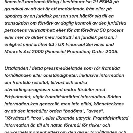
finansiell marknadsföring i bestämmelse 21 FSMA på
grundval av att det är ett meddelande från eller på
uppdrag av en juridisk person som hänför sig till en
transaktion om förvärv av daglig kontroll av den juridiska
personens verksamhet; eller för att förvärva 50 procent
eller mer av aktier med rösträtt i en juridisk person, i
enlighet med artikel 62 i UK Financial Services and
Markets Act 2000 (Financial Promotion) Order 2005.
Uttalanden i detta pressmeddelande som rör framtida
förhållanden eller omständigheter, inklusive information
om framtida resultat, tillväxt och andra
utvecklingsprognoser samt andra fördelar med
Erbjudandet, utgör framtidsinriktad information. Sådan
information kan generellt, men inte alltid, kännetecknas
av att den innehåller orden "bedöms", "avses",
"förväntas", "tros", eller liknande uttryck. Framtidsinriktad
information är, till sin natur, föremål för risker och
osäkerhetsmoment eftersom den avser förhållanden och