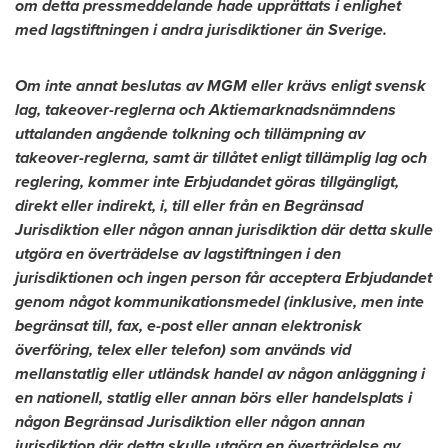
om detta pressmeddelande hade upprättats i enlighet
med lagstiftningen i andra jurisdiktioner än Sverige.
Om inte annat beslutas av MGM eller krävs enligt svensk
lag, takeover-reglerna och Aktiemarknadsnämndens
uttalanden angående tolkning och tillämpning av
takeover-reglerna, samt är tillåtet enligt tillämplig lag och
reglering, kommer inte Erbjudandet göras tillgängligt,
direkt eller indirekt, i, till eller från en Begränsad
Jurisdiktion eller någon annan jurisdiktion där detta skulle
utgöra en överträdelse av lagstiftningen i den
jurisdiktionen och ingen person får acceptera Erbjudandet
genom något kommunikationsmedel (inklusive, men inte
begränsat till, fax, e-post eller annan elektronisk
överföring, telex eller telefon) som används vid
mellanstatlig eller utländsk handel av någon anläggning i
en nationell, statlig eller annan börs eller handelsplats i
någon Begränsad Jurisdiktion eller någon annan
jurisdiktion där detta skulle utgöra en överträdelse av