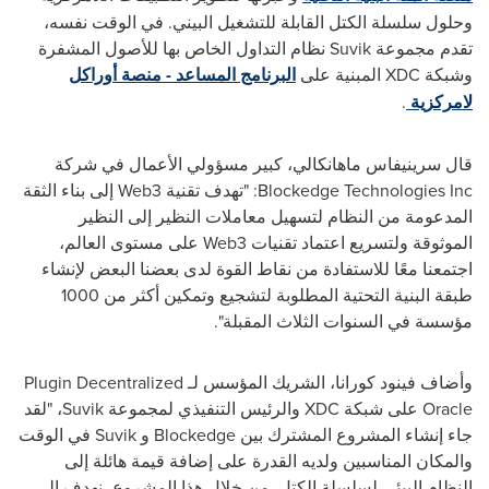
وحلول سلسلة الكتل القابلة للتشغيل البيني. في الوقت نفسه،
تقدم مجموعة
Suvik
نظام التداول الخاص بها للأصول المشفرة
وشبكة
XDC
المبنية على
البرنامج المساعد - منصة أوراكل
لامركزية
.
قال سرينيفاس ماهانكالي، كبير مسؤولي الأعمال في شركة
Blockedge Technologies Inc
: "تهدف تقنية
Web3
إلى بناء الثقة
المدعومة من النظام لتسهيل معاملات النظير إلى النظير
الموثوقة ولتسريع اعتماد تقنيات
Web3
على مستوى العالم،
اجتمعنا معًا للاستفادة من نقاط القوة لدى بعضنا البعض لإنشاء
طبقة البنية التحتية المطلوبة لتشجيع وتمكين أكثر من 1000
مؤسسة في السنوات الثلاث المقبلة".
وأضاف فينود كورانا، الشريك المؤسس لـ
Plugin Decentralized
Oracle
على شبكة
XDC
والرئيس التنفيذي لمجموعة
Suvik
، "لقد
جاء إنشاء المشروع المشترك بين
Blockedge
و
Suvik
في الوقت
والمكان المناسبين ولديه القدرة على إضافة قيمة هائلة إلى
النظام البيئي لسلسلة الكتل. من خلال هذا المشروع، نهدف إلى