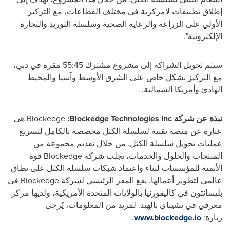
إطلاق تطبيقات لامركزية في مختلف القطاعات، مع التركيز
الأولي على الزراعة والرعاية الصحية وسلسلة التوريد والتجارة
الإلكترونية".
سيتم تحويل الشراكة إلى مشروع مشترك 55:45 مقره في دبي،
مع التركيز بشكل خاص على الشرق الأوسط وآسيا والمحيط
الهادئ وأمريكا الشمالية.
نبذة عن شركة
Blockedge Technologies Inc
:
Blockedge
هي
عبارة عن منصة تقنية لسلسلة الكتل مخصصة بالكامل لتسريع
عمليات تحويل سلسلة الكتل. من خلال تقديم مجموعة من
المنتجات والحلول والخدمات، تجلب شركة
Blockedge
قوة
الأتمتة للمؤسسات لبناء واعتماد شبكات سلسلة الكتل على نطاق
عالمي لتطوير أعمالها. يقع المقر الرئيسي لشركة
Blockedge
في
بليسانتون في كاليفورنيا بالولايات المتحدة الأمريكية، ولديها مركز
معرفي في تشيناي بالهند. لمزيد من المعلومات، يُرجى
زيارة:
www.blockedge.io
.