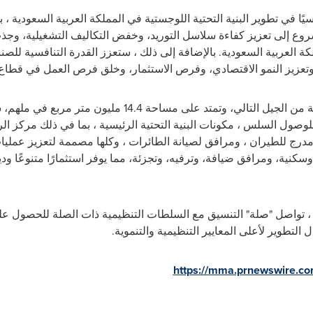
ًا في تطوير البنية التحتية اللوجستية في المملكة العربية السعودية ، ب
وع إلى تعزيز كفاءة سلاسل التوريد، وخفض التكاليف التشغيلية، وجذب
 العربية السعودية. بالإضافة إلى ذلك ، ستعزز القدرة التنافسية للصن
 ، وتعزيز النمو الاقتصادي، وفرص الاستثمار، وخلق فرص العمل في قطاع
تمثل مدينة فالكونز نفسها مدينة متكاملة من الجيل التالي، وتم
لوصول السلس ، مكونات البنية التحتية الرئيسية ، بما في ذلك مركز 
مدرج للطيران ، ومرافق لصيانة الطائرات ، وكلها مصممة لتعزيز عملي
نية، ومرافق ضيافة، وترفيه، وتجزئة، مما يوفر استثمارًا متنوعًا ودين
ز ، تواصل "صلة" التنسيق مع السلطات التنظيمية ذات الصلة للحصول ع
 التطوير لأعلى المعايير التنظيمية والتنموية.
https://mma.prnewswire.c