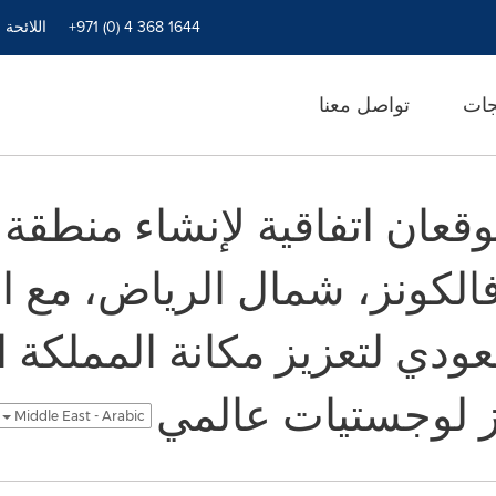
+971 (0) 4 368 1644
اللائحة 
جات
تواصل معنا
وقعان اتفاقية لإنشاء منطقة
ودي لتعزيز مكانة المملكة ال
ز لوجستيات عالمي
Middle East - Arabic