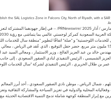
ish the SAL Logistics Zone in Falcons City, North of Riyadh, with a SAR 
Ar
/
PRNewswire
/ -- في إطار جهودهما المشتركة لتعز
للخدمات اللوجستية" و "صلة" اتفاقًا لتطوير "منطقة سال للخدمات الل
الرياض ، والتي تغطي مساحة تزيد عن 1.5 مليون متر مربع. حضر حفل التوقيع ، الذي عُقد في ا
ندس خالد بن عبد العزيز الفالح ، وزير الاستثمار ، ومعالي السيد عبد ال
العزيز الشميسي ، الرئيس التنفيذي لنادي الصقور السعودي ، إلى جانب
د عمر بن طلال الحريري ، الرئيس التنفيذي لشركة "سال للخدمات اللوجس
م ، شمال الرياض ، موطن نادي الصقور السعودي ، أحد أبرز المعالم الث
عالياته المحلية والدولية في تعزيز السياحة والمشاركة الثقافية وتعزي
ن مع إبراز المنطقة كوجهة شاملة تدمج التنمية الاقتصادية الحديثة مع