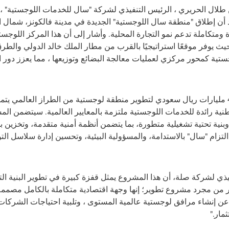
طلال الحريري ، الرئيس التنفيذي لشركة "سال للخدمات اللوجستية" ، ع
كد أن إطلاق "منطقة سال اللوجستية" الجديدة في مدينة فالكونز، شمال 
متكاملة تدعم نمو التجارة المحلية. وأشار إلى أن هذا المركز اللوج
ث يوفر موقعًا استراتيجيًا بالقرب من مطار الملك خالد الدولي والط
وجستية كمحور مركزي لعمليات معالجة البضائع وتوزيعها ، مما يعزز دور 
وأضاف أن هذا الاستثمار البالغة قيمته 4 مليارات ريال سعودي لتطوير منطقة لوجستية من الطرا
نية رائدة للخدمات اللوجستية ملتزمة بالمعايير العالمية. سيتضمن 
ر، وبنية تحتية تشغيلية متطورة، بما يتضمن أنظمة أمنية متقدمة، وتخزي
 التزام "سال" بالاستدامة، والمسؤولية البيئية، وتحسين إدارة سلاسل ال
نفيذي لشركة صلة، أن هذا المشروع يمثل قفزة كبيرة في تطوير البنية الت
كثر من مجرد مشروع تطوير؛ إنها وجهة اقتصادية متكاملة بالكامل مص
عن إنشاء مرافق لوجستية عالمية المستوى ، وتلبية احتياجات الشركات
مار."