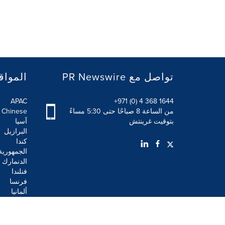
PR Newswire تواصل مع
المواق
APAC
+971 (0) 4 368 1644
من الساعة 8 صباحًا حتى 5:30 مساءً
l Chinese
بتوقيت غرينتش
آسيا
البرازيل
كندا
الجمهورية
الدنمارك
فنلندا
فرنسا
ألمانيا
شروط الاستخدام
بيان الخصوصية
بيان سياسة أمن الم