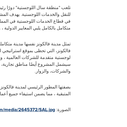
تلعب "منطقة سال اللوجستية" دورًا رئيسي
للنقل والخدمات اللوجستية. يهدف المشر
في قطاع الخدمات اللوجستية في المملكة
متكامل بالكامل يلبي المعايير الدولية
فالكونز، التي تحظى بموقع استراتيجي ل
لوجستية متقدمة للشركات العالمية ، و
سيشمل المشروع أيضًا مناطق تجارية، وسك
والشركات، والزوار.
بصفتها المطور الرئيسي لمدينة فالكون
المتبقية ، مما يضمن استيفاء جميع أعمال
الصورة:
om/media/2645372/SAL.jpg