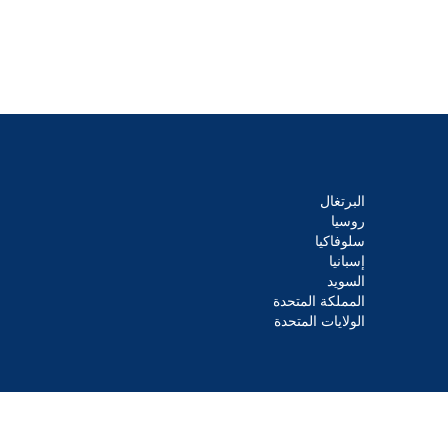
البرتغال
روسيا
سلوفاكيا
إسبانيا
السويد
المملكة المتحدة
الولايات المتحدة
© 2026 Cision US Inc حقوق النشر