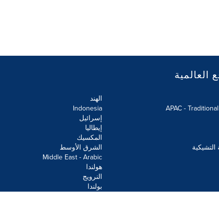
ع العالمية
الهند
Indonesia
APAC - Traditiona
إسرائيل
إيطاليا
المكسيك
 التشيكية
الشرق الأوسط
Middle East - Arabic
هولندا
النرويج
بولندا
علومات
خريطة الموقع
إعدادات ملفات تعريف الارتباط