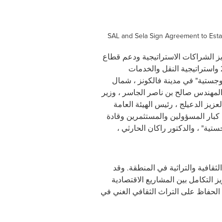
SAL and Sela Sign Agreement to Establ
يز الشراكات الاستراتيجية ودعم قطاع
الخدمات اللوجستية وتعزيز مكانة المملكة العربية السعودية كمركز لوجستي عالمي بما يتماشى مع رؤية 2030 واستراتيجية النقل والخدمات
وجستية" في مدينة فالكونز ، شمال
لرياض ، معالي المهندس صالح بن ناصر الجاسر ، وزير
عزيز الدعيلج ، رئيس الهيئة العامة
 كبار المسؤولين والمستثمرين وقادة
تية" ، والدكتور راكان الحارثي ،
قافية والتراثية في المنطقة. وقد
ز التكامل بين المشاريع الاقتصادية
 الحفاظ على التراث الثقافي الغني في