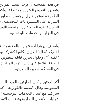
في هذه المناسبة ، أعرب السيد عمر بن 
وتقديره للتعاون المتزايد مع "صلة". وأ
الطموحة لتوفير حلول لوجستية متطورة و
المتزايد على المستودعات المخصصة؛ حي
الحديدية. هذه المزايا تبرز المنطقة الل
في التجارة والخدمات اللوجستية.
لشركة "سال" لتعزيز مكانتها كشركة وط
"الفئة (أ)"، وحلول تخزين قابلة للتطوي
للطاقة. علاوة على ذلك ، تؤكد المبادرة
في المملكة العربية السعودية.
أكد الدكتور راكان الحارثي ، المدير الت
السعودية. وقال: "مدينة فالكونز هي أ
شراكتنا مع "سال للخدمات اللوجستية" 
عمليات الأعمال التجارية وتدفقات الاستث