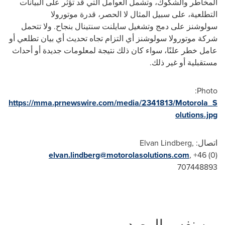
المخاطر والشكوك، وتشمل العوامل التي قد تؤثر على البيانات
التطلعية، على سبيل المثال لا الحصر، قدرة موتورولا
سولوشنز
على دمج وتشغيل سايلنت سنتينال بنجاح. ولا تتحمل
شركة موتورولا
سولوشنز
أي التزام تجاه تحديث أي بيان تطلعي أو
عامل خطر علنًا، سواء كان ذلك نتيجة لمعلومات جديدة أو أحداث
مستقبلية أو غير ذلك.
Photo:
https://mma.prnewswire.com/media/2341813/Motorola_S
olutions.jpg
اتصال:
,
Elvan Lindberg
elvan.lindberg@motorolasolutions.com
, +46 (0)
707448893
من نفس المصدر