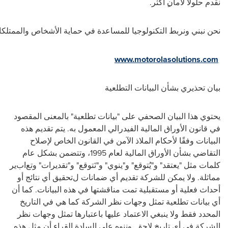
نقدم
حلولا
ً
لأمان
ٍ
أكثر
.
نحن
نبني
ونربط
التكنولوجيا
للمساعدة
في
حماية
الأشخاص
والممتلك
www.motorolasolutions.com
بيان تحذيري بشأن البيانات التطلعية
يحتوي هذا البيان الصحفي على "بيانات تطلعية" بالمعنى المقصود
في قانون الأوراق المالية الفيدرالي المعمول به. يتم تقديم هذه
البيانات وفقًا لأحكام الملاذ الآمن في القانون الخاص لإصلاح
التقاضي بشأن الأوراق المالية لعام 1995، وتتضمن بشكل عام
كلمات مثل "يعتقد" و"يُتوقع" و"ينوي" و"نَتوقع" و"تقديرات" وتع
اب
ير
مماثلة. ولا يمكن للشركة تقديم أي ضمانات
ل
تحقيق أي نتائج أو
أحداث فعلية أو مستقبلية تمت مناقشتها في هذه البيانات. كما أن
أي بيانات تطلعية تمثل وجهات نظر الشركة كما هي في التاريخ
المحدد فقط ولا ينبغي الاعتماد عليها باعتبارها تمثل وجهات نظر
الشركة في أي تاريخ لاحق. وننوه على السادة القراء أن مثل هذه