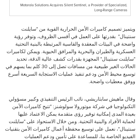
Motorola Solutions Acquires Silent Sentinel, a Provider of Specialized,
Long-Range Cameras
ويتميز تصميم كاميرات الأمن الحرارية القوية من "سايلنت
سنتينال" بقدرتها على العمل في أقسى الظروف، وتوفر رؤية
واضحة في البيئات المعقدة والقاسية المرتبطة بالبنية التحتية
العسكرية والطيران والبحرية والمرافق الحيوية. ويمكن لكاميرات
"سايلنت سنتينال" المجهزة بقدرات كشف عالية الدقة، تحديد
الحالات الغير طبيعية من مسافات تصل إلى 30 كلم بما يسهم في
توسيع محيط الأمن ودعم تنفيذ عمليات الاستجابة السريعة أسرع
ووفق معطيات واضحة
.
وقال
ماهيش سابثاريشي
، نائب الرئيس التنفيذي وكبير مسؤولي
التكنولوجيا في شركة
موتورولا
سولوشنز
: "تتيح كاميرات الأمن
بعيدة المدى إمكانية توفير رؤى متقدمة يمكن الاعتماد عليها
لحماية الأفراد والبنية التحتية. ومن خلال الاستحواذ على "سايلنت
سنتينال"، نعمل على توسيع محفظة أعمال كاميرات الأمن بتقنيات
الفيديو الخاصة بنا، للمساعدة على تأمين ودعم العمليات