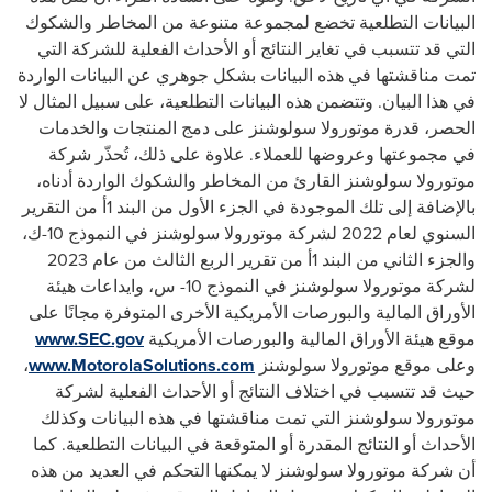
البيانات التطلعية تخضع لمجموعة متنوعة من المخاطر والشكوك
التي قد تتسبب في تغاير النتائج أو الأحداث الفعلية للشركة التي
تمت مناقشتها في هذه البيانات بشكل جوهري عن البيانات الواردة
في هذا البيان. وتتضمن هذه البيانات التطلعية، على سبيل المثال لا
الحصر، قدرة موتورولا
سولوشنز
على دمج المنتجات والخدمات
في مجموعتها وعروضها للعملاء. علاوة على ذلك، تُحذّر شركة
موتورولا
سولوشنز
القارئ من المخاطر والشكوك الواردة أدناه،
بالإضافة إلى تلك الموجودة في الجزء الأول من البند 1أ من التقرير
السنوي لعام 2022 لشركة موتورولا سولوشنز في النموذج 10-ك،
والجزء الثاني من البند 1أ من تقرير الربع الثالث من عام 2023
لشركة موتورولا
سولوشنز
في النموذج 10- س،
وايداعات
هيئة
الأوراق المالية والبورصات الأمريكية الأخرى المتوفرة مجانًا على
موقع هيئة الأوراق المالية والبورصات الأمريكية
www.SEC.gov
وعلى موقع موتورولا سولوشنز
www.MotorolaSolutions.com
،
حيث قد تتسبب في اختلاف النتائج أو الأحداث الفعلية لشركة
موتورولا
سولوشنز
التي تمت مناقشتها في هذه البيانات وكذلك
الأحداث أو النتائج المقدرة أو المتوقعة في البيانات التطلعية. كما
أن شركة موتورولا
سولوشنز
لا يمكنها التحكم في العديد من هذه