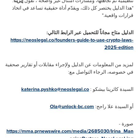
تنظيمية تم تجاهلها، ومسارات امتثال غير واضحة"، تقول
إيرينا
.
"
هذا الدليل يختصر كل ذلك، ويقدّم أداة حقيقية تساعد في اتخاذ
قرارات واقعية
".
الدليل متاح مجاناً للتحميل عبر الرابط التالي
:
https://neoslegal.co/founders-guide-to-uae-crypto-laws-
2025-edition
لمزيد من المعلومات عن الدليل ولإجراء مقابلات أو تقارير صحفية
في خصوصه، الرجاء التواصل مع:
السيدة كاثرينا بيشكو :
katerina.pyshko@neoslegal.co
أو السيدة علا راجح:
Ola@unlock-bc.com
صورة -
https://mma.prnewswire.com/media/2685030/Irina_Man