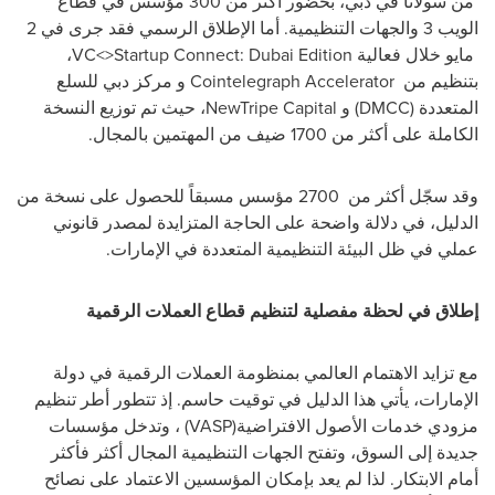
من سولانا في دبي، بحضور أكثر من 300 مؤسس في قطاع
الويب 3 والجهات التنظيمية. أما الإطلاق الرسمي فقد جرى في
2
مايو خلال فعالية
VC<>Startup Connect: Dubai Edition
،
بتنظيم من
Cointelegraph Accelerator
و مركز دبي للسلع
المتعددة (
DMCC
) و
NewTripe Capital
، حيث تم توزيع النسخة
الكاملة على أكثر من
1700
ضيف من المهتمين بالمجال
.
وقد سجّل أكثر من
2700
مؤسس مسبقاً للحصول على نسخة من
الدليل، في دلالة واضحة على الحاجة المتزايدة لمصدر قانوني
عملي في ظل البيئة التنظيمية المتعددة في الإمارات
.
إطلاق في لحظة مفصلية لتنظيم قطاع العملات الرقمية
مع تزايد الاهتمام العالمي بمنظومة العملات الرقمية في دولة
الإمارات، يأتي هذا الدليل في توقيت حاسم. إذ تتطور أطر تنظيم
مزودي خدمات الأصول الافتراضية
(VASP)
، وتدخل مؤسسات
جديدة إلى السوق، وتفتح الجهات التنظيمية المجال أكثر فأكثر
أمام الابتكار. لذا لم يعد بإمكان المؤسسين الاعتماد على نصائح