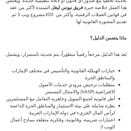
تحديثه لحظياً مع صدور أي قانون أو لائحة تنظيمية جديدة. ويعكس
هذا العمل خلاصة خبرة
فريق نيوس ليغل
الممتدة لأكثر من عقد
في قوانين العملات الرقمية، وأكثر من
300
مشروع ويب 3 تم
تقديم المشورة القانونية لها
.
ماذا يتضمن الدليل؟
يُعد هذا الدليل مرجعاً رقمياً متطوراً، يتم تحديثه باستمرار، ويشمل
:
خيارات الهيكلة القانونية والتأسيس في مختلف الإمارات
والمناطق الحرة
متطلبات ترخيص مزودي خدمات الأصول
الافتراضية
(VASP)
والامتثال المستمر
أطر قانونية لجمع التمويل وجاهزية التعامل مع المستثمرين
نظرة شاملة على بيئة الاستثمار والمناطق الحرة الداعمة
لرأس المال الجريء في دولة الإمارات العربية
اعتبارات ضريبية، وقانونية، وفكرية متعلقة بنماذج أعمال
الويب 3