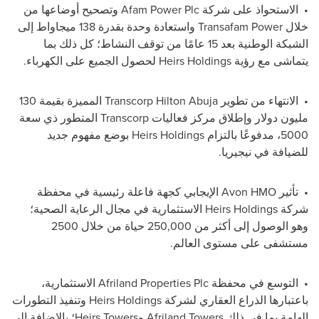
•
الاستحواذ على شركة
Afam Power Plc
وتصحيح أوضاعها من
خلال
Transafam Power
واستعادة وحدة بقدرة 138 ميجاواط إلى
الشبكة الوطنية بعد 15 عامًا من توقف النشاط؛ كل ذلك بما
يتماشى مع رؤية
Heirs Holdings
لحصول الجميع على الكهرباء.
•
الانتهاء من تطوير
Transcorp Hilton Abuja
المميزة بقيمة 130
مليون دولار وإطلاق مركز فعاليات
Transcorp
المتطور ذي سعة
5000، مدفوعًا بالتزام
Heirs Holdings
بوضع مفهوم جديد
للضيافة في نيجيريا.
•
تأثير
Avon HMO
الإيجابي كجهة فاعلة رئيسية في محفظة
شركة
Heirs Holdings
الاستثمارية في مجال الرعاية الصحية؛
وهو الوصول إلى أكثر من 250,000 حياة من خلال 2500
مستشفى على مستوى العالم.
•
التوسع في محفظة
Afriland Properties Plc
الاستثمارية،
باعتبارها الذراع العقاري لشركة
Heirs Holdings
وتنفيذ التطورات
الهامة بما في ذلك
Afriland Towers
و
Heirs Towers
؛ بالإضافة إلى