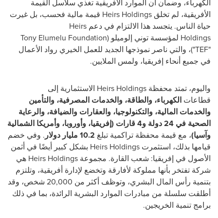
الكهرباء، وضمان أن الموارد الأفريقية تغذي سلاسل القيمة
الأفريقية، لم تخلق
Heirs Holdings
قيمة مالية فحسب، بل غيرت
حياة الناس. يتجسد هذا الالتزام في دعم
Heirs
Holdings
لمؤسسة توني إلوميلو (
‎Tony Elumelu Foundation
"
TEF
")، والتي ناصر نموذجها الجديد للعمل الخيري رواد الأعمال
في جميع أنحاء إفريقيا، ولمس الملايين.
واليوم، تمتد محفظة
Heirs Holdings
الاستثمارية إلى
قطاعات
الكهرباء، والطاقة، والخدمات المصرفية، والتأمين
والخدمات المالية، والتكنولوجيا، والعقارات والضيافة، والرعاية
الصحية في 24 دولة و4 قارات (إفريقيا، وأوروبا، وأمريكا الشمالية
وآسيا)
، مع قيمة محفظة تراكمية تبلغ
10.2 مليار دولار
. وفي خضم
قيامها بذلك، استثمرت
Heirs Holdings
بشكل كبير أيضًا في أثمن
الأصول في إفريقيا: شعب القارة. مجموعة
Heirs Holdings
هي
شركة تفتخر بأنها مملوكة لأفارقة وتخضع لإدارة أفريقية، وتلتزم
بتنمية رأس المال البشري، وتوظف أكثر من 20,000 شخص، وقد
أطلقت سلسلة من مبادرات الموارد البشرية الرائدة، بما في ذلك
برامج تنمية الخريجين.