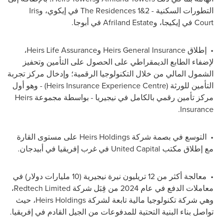
التطورات السكنية -
The Residences 1&2
في إيكوي، و
Iris
Court
في إيكيجا، و
Afriland Estate
في أبوجا.
•
إطلاق
Heirs General Insurance
و
Heirs Life Assurance
،
لإضفاء الطابع الديمقراطي على الحصول على التأمين وتحفيز
الشمول المالي من خلال التكنولوجيا الرقمية؛ وإدخال مركز تجربة
التأمين للورثة (
Heirs Insurance Experience Centre
) - وهو أول
مركز تأمين رقمي بالكامل في نيجيريا - بواسطة مجموعة
Heirs
.
Insurance
•
التوسع في بصمة شركة
Heirs Holdings
على مستوى القارة
مع إطلاق مكتب
United Capital
في غرب إفريقيا في أبيدجان.
•
معالجة أكثر من 12 تريليون نيرة نيجيرية (10 مليارات دولار) في
معاملات الدفع في عام 2024 من قِبَل شركة
Redtech Limited
،
وهي شركة تكنولوجيا مالية تابعة لشركة
Heirs Holdings
، حيث
تواصل بناء البنية التحتية للمدفوعات من الجيل القادم في إفريقيا.