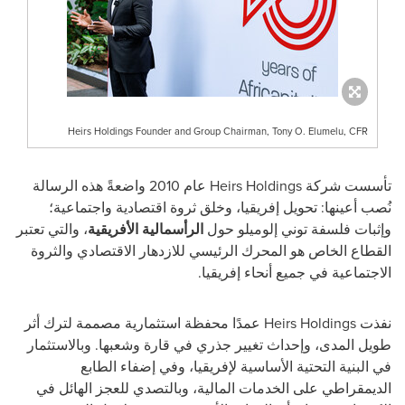
Heirs Holdings Founder and Group Chairman, Tony O. Elumelu, CFR
تأسست شركة
Heirs Holdings
عام 2010 واضعةً هذه الرسالة
نُصب أعينها: تحويل إفريقيا، وخلق ثروة اقتصادية واجتماعية؛
وإثبات فلسفة توني إلوميلو حول
الرأسمالية الأفريقية
، والتي تعتبر
القطاع الخاص هو المحرك الرئيسي للازدهار الاقتصادي والثروة
الاجتماعية في جميع أنحاء إفريقيا.
نفذت
Heirs Holdings
عمدًا محفظة استثمارية مصممة لترك أثر
طويل المدى، وإحداث تغيير جذري في قارة وشعبها. وبالاستثمار
في البنية التحتية الأساسية لإفريقيا، وفي إضفاء الطابع
الديمقراطي على الخدمات المالية، وبالتصدي للعجز الهائل في