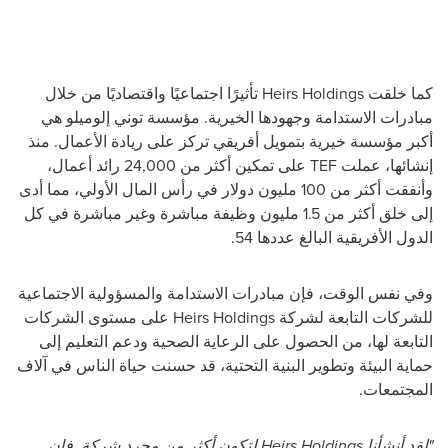
كما خلقت
Heirs Holdings
تأثيرًا اجتماعيًا واقتصاديًا من خلال
مبادرات الاستدامة وجهودها الخيرية. مؤسسة توني إلوميلو هي
أكبر مؤسسة خيرية بتمويل أفريقي تركز على ريادة الأعمال. منذ
إنشائها، عملت
TEF
على تمكين أكثر من 24,000 رائد أعمال،
وأنفقت أكثر من 100 مليون دولار في رأس المال الأولي، مما أدى
إلى خلق أكثر من 1.5 مليون وظيفة مباشرة وغير مباشرة في كل
الدول الأفريقية البالغ عددها 54.
وفي نفس الوقت، فإن مبادرات الاستدامة والمسؤولية الاجتماعية
للشركات التابعة لشركة
Heirs Holdings
على مستوى الشركات
التابعة لها، من الحصول على الرعاية الصحية ودعم التعليم إلى
حماية البيئة وتطوير البنية التحتية، قد حسنت حياة الناس في آلاف
المجتمعات.
"لقد أنشأنا
Heirs Holdings
لتكون أكثر من مجرد شركة. فإن