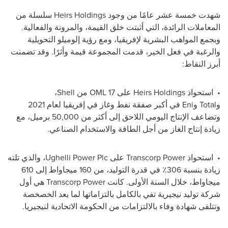
شهدت خمسة عشر عامًا من وجود
Heirs Holdings
سلسلة من
المعاملات الرائدة، التي أثبتت خلق القيمة، والمرونة والفعالية.
وبجمع المواهب البشرية لإفريقيا، ومع رؤية إلوميلو التحويلية
والرغبة في فعل الخير، قدمت المجموعة قيمة وأثرًا. وقد تضمنت
أبرز النقاط:
•
استحواذ
Heirs Holdings
على
OML 17
من
Shell
،
و
Total
و
Eni
في أكبر صفقة نفط وغاز في إفريقيا لعام 2021
وتضاعف الإنتاج اليومي اللاحق إلى أكثر من 50,000 برميل، مع
زيادة إنتاج الغاز من أجل الطاقة والاستخدام الصناعي.
•
استحواذ
Transcorp Power
على
Ughelli Power Plc
، والذي تلته
زيادة بنسبة 306٪ في قدرة التوليد، من 160 ميجاواط إلى 610
ميجاواط، خلال السنة الأولى. كانت
Transcorp Power
هي أول
شركة توليد نيجيرية تفي بالكامل بالتزاماتها لما بعد الخصخصة
وتتلقى شهادة وفاء بالالتزامات من الحكومة الاتحادية لنيجيريا.