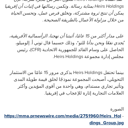
Heirs Holdings
بمثابة رسالة. وتكمن رسالتها في إثبات أن إفريقيا
يمكن أن تنتج ثروة مشتركة، وتخلق فرص عمل، وتحسن الحياة
من خلال مزاولة الأعمال بالطريقة الصحيحة.
على مدار أكثر من 15 عامًا، أثبتنا أن نهجنا، الرأسمالية الأفريقية،
يُجدي نفعًا ونحن بدأنا
للتو"، وذلك حسبما قال توني أ. إلوميلو،
الحاصل على وسام القائد للجمهورية الاتحادية (
CFR
)، رئيس
مجلس إدارة مجموعة
Heirs Holdings
.
بينما تحتفل
Heirs Holdings
بذكرى مرور 15 عامًا من الاستثمار
التحويلي، أصبحت المجموعة نموذجًا لخلق قيمة طويلة المدى
وتأثير تجاري مستدام، وهي واحدة من أقوى المؤيدين وأكثر
العلامات التجارية إثارة للإعجاب في إفريقيا.
الصورة
https://mma.prnewswire.com/media/2751960/Heirs_Hol
-
dings_Group.jpg