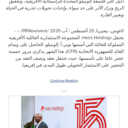
دليل على فلسفة إلوميلو المحددة للرأسمالية الأفريقية، وتحقيق
الربح وترك الأثر على حد سواء، وإحداث تحويلات جذرية في الحياة
وتغيير القارة.
لاغوس، نيجيريا
,
25 أغسطس / آب 2025
/PRNewswire/ --
-
تحتفل
Heirs Holdings
، المجموعة الاستثمارية العائلية الأفريقية
المملوكة للعائلة التي أسسها توني أ. إلوميلو، الحاصل على وسام
القائد للجمهورية الاتحادية (
CFR
)، هذا الشهر بذكرى مرور خمسة
عشر عامًا على تأسيسها، حيث تحتفل بعقد ونصف العقد من
التحفيز على الاستثمار التحويلي طويل المدى في إفريقيا.
Continue Reading