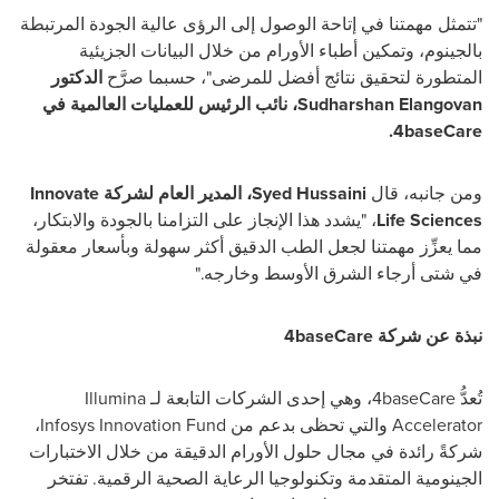
"تتمثل مهمتنا في إتاحة الوصول إلى الرؤى عالية الجودة المرتبطة
بالجينوم، وتمكين أطباء الأورام من خلال البيانات الجزيئية
المتطورة لتحقيق نتائج أفضل للمرضى"، حسبما صرَّح
الدكتور
Sudharshan Elangovan، نائب الرئيس للعمليات العالمية في
4baseCare.
ومن جانبه، قال
Syed Hussaini، المدير العام لشركة Innovate
Life Sciences
، "يشدد هذا الإنجاز على التزامنا بالجودة والابتكار،
مما يعزِّز مهمتنا لجعل الطب الدقيق أكثر سهولة وبأسعار معقولة
في شتى أرجاء الشرق الأوسط وخارجه."
نبذة عن شركة 4baseCare
تُعدُّ 4baseCare، وهي إحدى الشركات التابعة لـ Illumina
Accelerator والتي تحظى بدعم من Infosys Innovation Fund،
شركةً رائدة في مجال حلول الأورام الدقيقة من خلال الاختبارات
الجينومية المتقدمة وتكنولوجيا الرعاية الصحية الرقمية. تفتخر