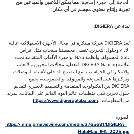
الحاجة إلى أجهزة إضافية،
مما يمكّن اللاعبين والمبدعين من
تجربة وإنتاج محتوى مجسم في أي مكان".
نبذة عن
DIGIERA
:
تُعد
DIGIERA
شركة مبتكرة في مجال الأجهزة الاستهلاكية عالية
الأداء وحلول التخزين. تغطي محفظتنا منتجات مثل أقراص
SSD
المحمولة، وأنظمة
NAS
، وأجهزة الألعاب المتقدمة تحت
علامة
DIGIERA Gaming
، لتغطية مجالات التخزين والألعاب
والابتكار في الحواسيب. مع التصنيع الداخلي لأشباه الموصلات
وتركيزها على السرعة والموثوقية والخصوصية، تجمع
DIGIERA
بين التكنولوجيا المتقدمة والتصميم العصري لتقديم
حلول تخزين تلبي متطلبات عالم اليوم القائم على البيانات. لمزيد
من المعلومات:
.
https://www.digieraglobal.com
الصورة
https://mma.prnewswire.com/media/2765681/DIGIERA_
-
HoloMax_IFA_2025.jpg