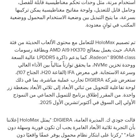
استخدام مرنة، مثل وحدات تحكم مغناطيسية قابلة للفصل،
وحامل قابل للتعديل، ولوحة مفاتيح مغناطيسية يمكن تركيبها
بسرعة، ما يتيح التبديل بين وضعية الاستخدام المحمول ووضعية
المكتب في ثوانٍ معدودة.
تم تصميم
HoloMax
للتعامل مع محتوى الألعاب الحديثة من فئة
AAA
، حيث يعمل بمعالج
AMD AI9 HX370
وبطاقة رسومات
-class
890M
Radeon™
، كما يدعم ذاكرة
LPDDR5
عالية السعة
ووحدة تخزين
NVMe
، ما يحقق توازناً مثالياً بين الأداء العالي
وسرعة الاستجابة. في معرض
IFA
(القاعة
H20
، الجناح 107)،
ستعرض شركة
DIGIERA
تجارب عملية مباشرة، بما في ذلك
لوحة تفاعلية للتحويل من ثنائي الأبعاد إلى ثلاثي الأبعاد بضغطة زر
واحدة. من المقرر إطلاق برنامج للتمويل الجماعي من النموذج
الأولي إلى السوق في أكتوبر/تشرين الأول 2025.
قالت جودي ك. المديرة العامة،
DIGIERA
: "يمثل
HoloMax
إعلاننا
بأن التجربة ثلاثية الأبعاد الغامرة يجب أن تكون فورية وسهلة دون
عناء." "ركزنا على ابتكار نظام محمول يوفر عمقًا واقعيًا دون