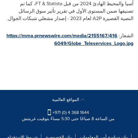
آسيا والمحيط الهادئ 2024 من قبل
FT & Statista
، كما تم
تصنيفها ضمن المستوى الأول في تقرير تأثير سوق الرسائل
النصية القصيرة
A2P
لعام 2023 - إصدار مشغلي شبكات الجوال.
الشعار:
https://mma.prnewswire.com/media/2155167/416
6049/Globe_Teleservices_Logo.jpg
المواقع العالمية
+971 (0) 4 368 1644
من الساعة 8 صباحًا حتى 5:30 مساءً بتوقيت غرينتش
بيان سياسة أمن المعلومات
بيان الخصوصية
شروط الاستخدام