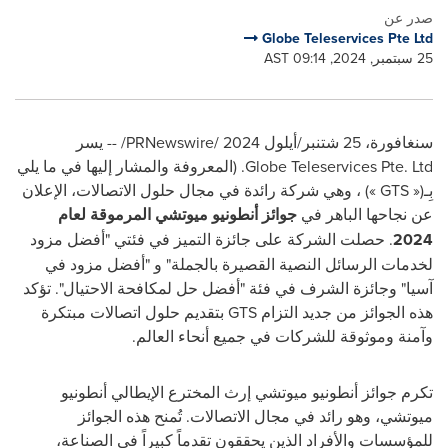
صدر عن
Globe Teleservices Pte Ltd
25 سبتمبر, 2024, 09:14 AST
سنغافورة، 25 شتنبر/أيلول 2024 /
PRNewswire
/ -- يسر
Globe Teleservices Pte. Ltd
. (المعروفة والمشار إليها في ما يلي
بِـ
(« GTS »)
، وهي شركة رائدة في مجال حلول الاتصالات، الإعلان
عن نجاحها الباهر في
جوائز أنطونيو ميوتشي المرموقة لعام
2024
. حصلت الشركة على جائزة التميز في فئتي "أفضل مزود
لخدمات الرسائل النصية القصيرة بالجملة" و "أفضل مزود في
آسيا" وجائزة الشرف في فئة "أفضل حل لمكافحة الاحتيال". تؤكد
هذه الجوائز من جديد التزام
GTS
بتقديم حلول اتصالات مبتكرة
وآمنة وموثوقة للشركات في جميع أنحاء العالم.
تكرم جوائز أنطونيو ميوتشي إرث المخترع الإيطالي أنطونيو
ميوتشي، وهو رائد في مجال الاتصالات. تُمنح هذه الجوائز
للمؤسسات والأفراد الذين يحققون تقدماً كبيراً في الصناعة،