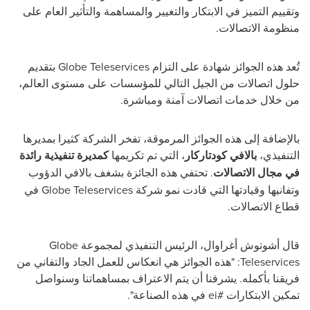
وتقييم التميز في الابتكار والتغيير والمساهمة والتأثير العام على
منظومة الاتصالات.
تُعد هذه الجوائز شهادة على التزام
Globe Teleservices
بتقديم
حلول اتصالات من الجيل التالي للمؤسسات على مستوى العالم،
من خلال خدمات اتصالات آمنة ومباشرة.
بالإضافة إلى هذه الجوائز المرموقة، تفخر الشركة كثيرا بمديرها
التنفيذي،
بالافي كودتاركار
، التي تم تكريمها
كمديرة تنفيذية رائدة
في مجال الاتصالات
. تحتفي هذه الجائزة بشغف بالافي الدؤوب
وتفانيها وقيادتها التي قادت نمو شركة
Globe Teleservices
في
قطاع الاتصالات.
قال أشوتوش أغراوال، الرئيس التنفيذي لمجموعة
Globe
Teleservices
: "هذه الجوائز هي انعكاس للعمل الجاد والتفاني من
فريقنا بأكمله. يشرفنا أن يتم الاعتراف بمساهماتنا وسنواصل
تمكين الابتكارات #
ei
في هذه الصناعة".