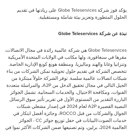
يؤكد فوز شركة
Globe Teleservices
على ريادتها في تقديم
الحلول المتطورة وتعزيز بيئة شاملة ومستقبلية.
نبذة عن شركة
Globe Teleservices
Globe Teleservices
هي شركة عالمية رائدة في مجال الاتصالات،
مقرها في سنغافورة، ولها مكاتب في الولايات المتحدة الأمريكية
وتنزانيا وغانا والهند وماليزيا، ومنطقة هونغ كونغ الإدارية الخاصة.
تتخصص الشركة في تقديم حلول تحويلية تمكن الشركات من بناء
شبكات اتصالات عالمية سلسة. توفر الشركة حلولاً مبتكرة من
الجيل التالي في مجال تحقيق الدخل من
A2P
، والمراسلة متعددة
القنوات، ومكافحة الاحتيال، والخدمات السحابية. تشمل الجوائز
البارزة التقدير من المستوى الأول في تقرير تأثير سوق الرسائل
النصية القصيرة
A2P
لعام 2024 في إصدار مشغلي شبكات
الجوال والشركات من قبل
ROCCO
، وجائزة أفضل ابتكار في
خدمات الصوت/البيانات في حفل توزيع جوائز
CC
- الجوائز
العالمية 2024، برلين، وتم تصنيفها ضمن الشركات الأكثر نموا في