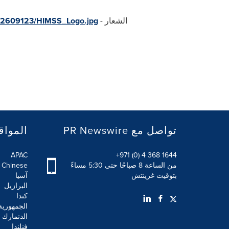
الشعار -
a/2609123/HIMSS_Logo.jpg
PR Newswire تواصل مع
المواق
APAC
+971 (0) 4 368 1644
من الساعة 8 صباحًا حتى 5:30 مساءً
l Chinese
بتوقيت غرينتش
آسيا
البرازيل
كندا
الجمهورية
الدنمارك
فنلندا