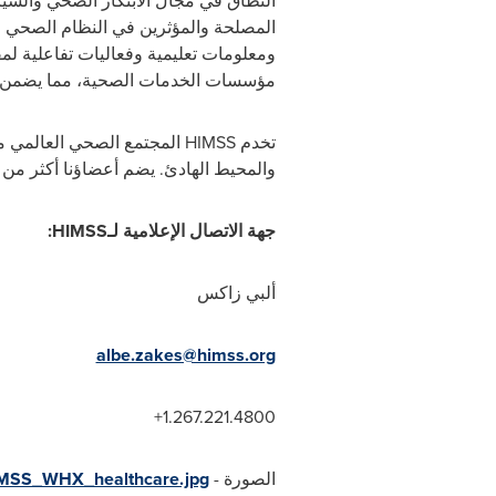
النطاق في مجال الابتكار الصحي والسي
المصلحة والمؤثرين في النظام الصحي ا
ومعلومات تعليمية وفعاليات تفاعلية لم
مؤسسات الخدمات الصحية، مما يضمن ح
تخدم
HIMSS
والمحيط الهادئ. يضم أعضاؤنا أكثر من 125000 فرد، وأكثر من 480 منظمة مقدمة للخدمات، و470 شريكًا غير ربحي، و650 منظمة خدمات صحية
جهة الاتصال الإعلامية لـ
HIMSS
:
ألبي زاكس
albe.zakes@himss.org
1.267.221.4800+
الصورة -
IMSS_WHX_healthcare.jpg