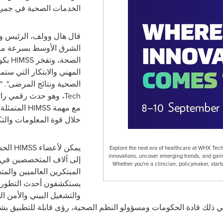
الخدمات الصحية في جميع أ
قال هال وولف، الرئيس وال
الشرق الأوسط بسرعة مرك
الصحة، وتفخر
HIMSS
بكون
المهني والابتكار التي ست
الصحية ونتائج المرضى". 
Tech
، وهو حدث رقمي رائ
مع مهمة
HIMSS
المتمثلة
خلال قوة المعلومات والتكن
يمكن لأعضاء
HIMSS
الحص
Explore the next era of healthcare at WHX Tech w
innovations, uncover emerging trends, and gain 
إلى آلاف المتخصصين في 
Whether you're a clinician, policymaker, star
المبتكرين العالميين والمتح
يستكشفون أحدث التطورا
والتشغيل البيني والأمن ال
 في ذلك قادة الحكومات ومسؤولو النظم الصحية، رؤى قابلة للتطبيق بش