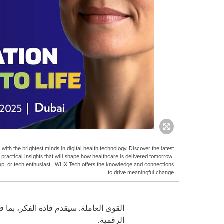
ith the brightest minds in digital health technology. Discover the latest
practical insights that will shape how healthcare is delivered tomorrow.
tup, or tech enthusiast - WHX Tech offers the knowledge and connections
to drive meaningful change.
القوى العاملة. سيقدم قادة الفكر، بما
الرقمية.