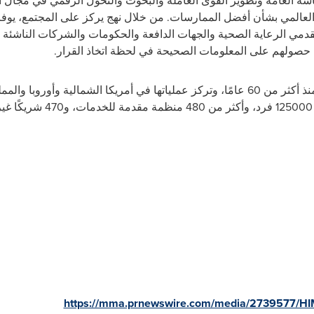
اسة العامة وتطوير القوى العاملة والبحوث والتحول الرقمي في مجال 
لعالمي بشأن أفضل الممارسات. من خلال نهج يركز على المجتمع، يوفر 
قدمي الرعاية الصحية والجهات الدافعة والحكومات والشركات الناشئة 
صولهم على المعلومات الصحيحة في لحظة اتخاذ القرار.
المجتمع الصحي العالمي منذ أكثر من 60 عامًا، وتركز عملياتها في أمريكا الشمال
.
https://mma.prnewswire.com/media/2739577/H