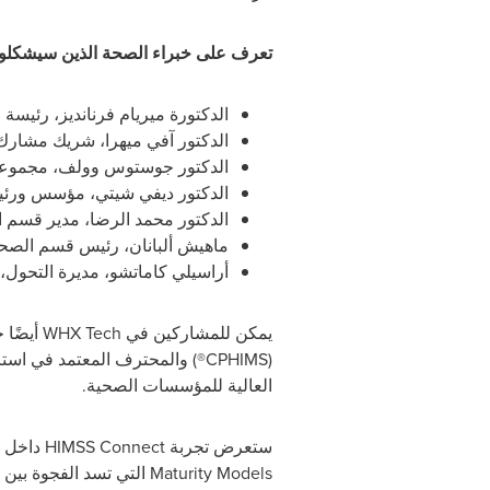
تعرف على خبراء الصحة الذين سيشكلو
الدكتورة ميريام فرنانديز، رئيسة
الدكتور آفي ميهرا، شريك مشارك
الدكتور جوستوس وولف، مجموع
الدكتور ديفي شيتي، مؤسس ورئ
الدكتور محمد الرضا، مدير قسم ال
ماهيش ألبانان، رئيس قسم الصحة 
أراسيلي كاماتشو، مديرة التحو
يمكن للمشاركين في
WHX Tech
أيضًا 
(
CPHIMS
®) والمحترف المعتمد في استر
العالية للمؤسسات الصحية.
ستعرض تجربة
HIMSS Connect
داخل ق
Maturity Models
التي تسد الفجوة بين 