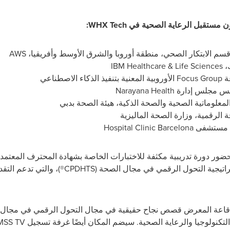
ن مستقبل الرعاية الصحية في
WHX Tech
:
 قسم الابتكار الصحي، منطقة أوروبا والشرق الأوسط وأفريقيا،
AWS
،
IBM Healthcare & Life Sciences
ة
Focus Group
الأوروبية المعنية بتنفيذ الذكاء الاصطناعي
يس مجلس إدارة
Narayana Health
معلوماتية الصحية والصحة الذكية، هيئة الصحة بدبي
الرقمية، وزارة الصحة الماليزية
ل، مستشفى
Hospital Clinic Barcelona
حضور دورة تدريبية مكثفة للاختبارات الخاصة بشهادة المحترف المعتمد
اتيجية التحول الرقمي في مجال الصحة (
CPDHTS
®)، والتي تدعم التق
اعة المعرض قصص نجاح حقيقية في مجال التحول الرقمي في مجال 
التكنولوجيا والرعاية الصحية. سيضم المكان أيضًا غرفة تسجيل
MSS TV