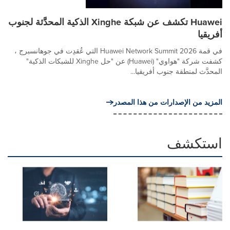
Huawei تكشف عن شبكة Xinghe الذكية المحدَّثة لجنوب
أفريقيا
في قمة Huawei Network Summit 2026 التي عُقدِت في جوهانسبرج ،
كشفت شركة "هواوي" (Huawei) عن "حل Xinghe للشبكات الذكية"
المحدَّث لمنطقة جنوب أفريقيا...
المزيد من الإصدارات من هذا المصدر
استكشف