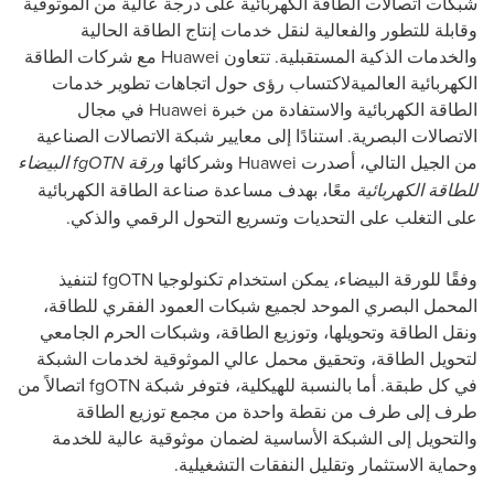
شبكات اتصالات الطاقة الكهربائية على درجة عالية من الموثوقية
وقابلة للتطور والفعالية لنقل خدمات إنتاج الطاقة الحالية
والخدمات الذكية المستقبلية. تتعاون
Huawei
مع شركات الطاقة
الكهربائية العالميةلاكتساب رؤى حول اتجاهات تطوير خدمات
الطاقة الكهربائية والاستفادة من خبرة
Huawei
في مجال
الاتصالات البصرية. استنادًا إلى معايير شبكة الاتصالات الصناعية
من الجيل التالي، أصدرت
Huawei
وشركائها
ورقة
fgOTN
البيضاء
للطاقة الكهربائية
معًا، بهدف مساعدة صناعة الطاقة الكهربائية
على التغلب على التحديات وتسريع التحول الرقمي والذكي.
وفقًا للورقة البيضاء، يمكن استخدام تكنولوجيا
fgOTN
لتنفيذ
المحمل البصري الموحد لجميع شبكات العمود الفقري للطاقة،
ونقل الطاقة وتحويلها، وتوزيع الطاقة، وشبكات الحرم الجامعي
لتحويل الطاقة، وتحقيق محمل عالي الموثوقية لخدمات الشبكة
في كل طبقة. أما بالنسبة للهيكلية، فتوفر شبكة
fgOTN
اتصالاً من
طرف إلى طرف من نقطة واحدة من مجمع توزيع الطاقة
والتحويل إلى الشبكة الأساسية لضمان موثوقية عالية للخدمة
وحماية الاستثمار وتقليل النفقات التشغيلية.