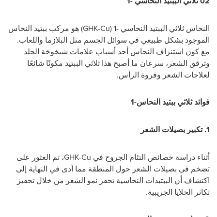
02 ثلاثي الببتيد النحاسي -1
النحاس ثلاثي الببتيد النحاسي -1 (
GHK-Cu
) هو مركب ببتيد النحاس
الموجود بشكل طبيعي في سوائل الجسم مثل البلازما واللعاب.
مع كون استنزاف النحاس أحد أسباب علامات شيخوخة الجلد
وترقق الشعر، سرعان ما أصبح هذا ثلاثي الببتيد مكونًا شائعًا
لعلاجات الشعر وفروة الرأس.
فوائد ثلاثي ببتيد النحاس-1
1.
تكبير بصيلات الشعر
أثناء دراسة خصائص التئام الجروح في
GHK-Cu
، تم العثور على
تضخم في بصيلات الشعر حول المنطقة مما أدى في النهاية إلى
اكتشاف أن الببتيدات النحاسية تحفز نمو الشعر من خلال تحفيز
تكاثر الخلايا الجريبية.