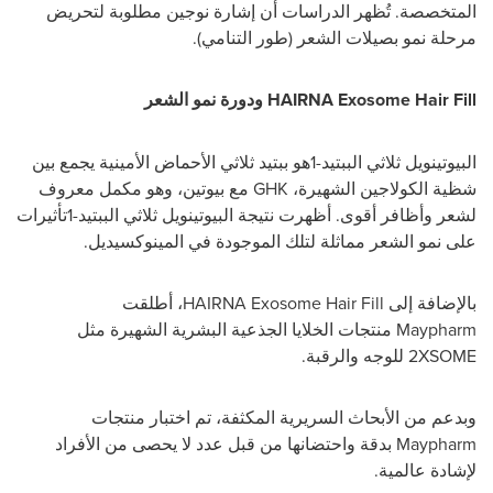
المتخصصة. تُظهر الدراسات أن إشارة نوجين مطلوبة لتحريض
مرحلة نمو بصيلات الشعر (طور التنامي).
HAIRNA Exosome Hair Fill
ودورة نمو الشعر
البيوتينويل ثلاثي الببتيد-1هو ببتيد ثلاثي الأحماض الأمينية يجمع بين
شظية الكولاجين الشهيرة،
GHK
مع بيوتين، وهو مكمل معروف
لشعر وأظافر أقوى.
أظهرت نتيجة البيوتينويل ثلاثي الببتيد-1تأثيرات
على نمو الشعر مماثلة لتلك الموجودة في المينوكسيديل.
بالإضافة إلى
HAIRNA Exosome Hair Fill
، أطلقت
Maypharm
منتجات الخلايا الجذعية البشرية الشهيرة مثل
2XSOME
للوجه والرقبة.
وبدعم من الأبحاث السريرية المكثفة، تم اختبار منتجات
Maypharm
بدقة واحتضانها من قبل عدد لا يحصى من الأفراد
لإشادة عالمية.