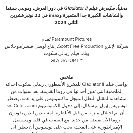
محلياً، سيُعرض فيلم
Gladiator II
في دور العرض، ودولبي سينما
والشاشات الكبيرة جدا المتميزة و
imax
في 22 نونبر/تشرين
الثاني 2024
Paramount Pictures
تُقدم
شركة الإنتاج
Scott Free Production
، إنتاج لوسي فيشر/دوجلاس
ويك، فيلم ريدلي سكوت
GLADIATOR II"
"
ملخص
يواصل فيلم
Gladiator II
للمخرج الأسطوري ريدلي سكوت أحداثه
الملحمية التي تدور أحداثها في روما القديمة. بعد سنوات من
مشاهدته لمقتل البطل المبجل ماكسيموس على يد عمه، يضطر
لوسيوس (بول ميسكال) إلى دخول الكولوسيوم
Colosseum
بعد
أن تم احتلال منزله من قبل الأباطرة المستبدين الذين يقودون
روما الآن بقبضة من حديد. مع الغضب في قلبه ومستقبل
الإمبراطورية على المحك، يجب على لوسيوس أن ينظر إلى