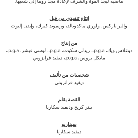
ماضيه ليجد القوة والشرف لإعادة مجد روما إلى شعبها.
إنتاج تنفيذي من قبل
والتر باركس، ولوري ماكدونالد، وريموند كيرك، وإيدن إليوت
من إنتاج
دوغلاس ويك،
p.g.a
.، ريدلي سكوت،
p.g.a
.، لوسي فيشر،
p.g.a
.،
مايكل بروس،
p.g.a
.، ديفيد فرانزوني
شخصيات من تأليف
ديفيد فرانزوني
القصة بقلم
بيتر كريج وديفيد سكاربا
سيناريو
ديفيد سكاربا