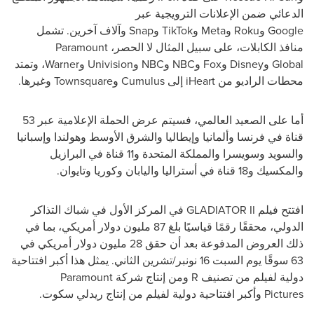
الدعائي ضمن الإعلانات الترويجية عبر
Google
و
Roku
و
Meta
و
TikTok
و
Snap
وآلاف آخرين. تشمل
منافذ الكابلات، على سبيل المثال لا الحصر،
Paramount
Global
و
Disney
و
Fox
و
NBC
و
NBC
و
Univision
و
Warner
، وتمتد
محطات الراديو من
iHeart
إلى
Cumulus
و
Townsquare
وغيرها.
أما على الصعيد العالمي، فسيتم عرض الحملة الإعلامية عبر 53
قناة في فرنسا وألمانيا وإيطاليا والشرق الأوسط وهولندا وإسبانيا
والسويد وسويسرا والمملكة المتحدة و11 قناة في البرازيل
والمكسيك و18 قناة في أستراليا واليابان وكوريا وتايوان.
افتتح فيلم
GLADIATOR II
في المركز الأول في شباك التذاكر
الدولي، محققًا رقمًا قياسيًا بلغ 87 مليون دولار أمريكي، بما في
ذلك العروض المدفوعة بعد أن حقق 28 مليون دولار أمريكي في
63 سوقًا يوم السبت 16 نونبر/تشرين الثاني. يمثل هذا أكبر افتتاحية
دولية لفيلم من تصنيف
R
ومن إنتاج شركة
Paramount
Pictures
وأكبر افتتاحية دولية لفيلم من إنتاج ريدلي سكوت.