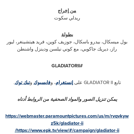
من إخراج
ريدلي سكوت
بطولة
بول ميسكال، بيدرو باسكال، جوزيف كوين، فريد هيتشينغر، ليور
راز، ديريك جاكوبي، مع كوني نيلسن ودينزل واشنطن
GLADIATORII
#
تابع
GLADIATOR II
على
إنستغرام
، و
فايسبوك
و
تيك توك
.
يمكن تنزيل الصور والمواد الصحفية من الروابط أدناه
https://webmaster.paramountpictures.com/us/m/rvqvkyw
z5k/gladiator-ii
/
https://www.epk.tv/view/#/campaign/gladiator-ii