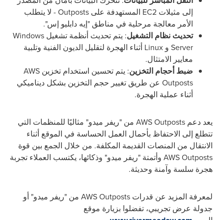
النقل المباشر للبيانات
: تتحرك البيانات بأمان من المصدر
إلى مثيلات
EC2
المستهدفة على
Outposts
- لا يتطلب
الأمر معالجة مرحلية في مناطق "إيه دابليو إس".
تحديث نظام التشغيل
: يتم تحديث أنظمة تشغيل
Windows
Server
و
Linux
أثناء الهجرة لتقليل الديون الفنية وتلبية
معايير الامتثال.
ضبط أحجام التخزين
: يتم تحسين استخدام تخزين
AWS
Outposts
عن طريق تغيير حجم التخزين بشكل ديناميكي
أثناء عملية الهجرة.
يعد دعم
AWS Outposts
من "ريفر ميدو" مثاليًا للمنظمات التي
تتطلع إلى الاحتفاظ بأحمال العمل الحساسة في الموقع أثناء
الانتقال من المنصات القديمة المكلفة. من خلال الجمع بين قوة
AWS Outposts
وأتمتة "ريفر ميدو" وذكائها، يكتسب العملاء تجربة
هجرة سلسة وآمنة وحديثة.
لمعرفة المزيد عن قدرات
AWS Outposts
من "ريفر ميدو" أو
جدولة عرض تجريبي، تفضلوا بزيارة موقع