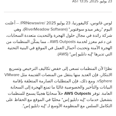
23 يوليو, 2025, 13:35 AST
لوس غاتوس، كاليفورنيا، 23 يوليو 2025 /
PRNewswire
/ -- أعلنت
اليوم "ريفر ميدو سوفتوير" (
RiverMeadow Software
)، وهي
شركة رائدة في مجال حلول الهجرة والتحديث متعددة السحابات،
عن دعم معزز لخدمة
AWS Outposts
، مما يمكّن المنظمات من
الهجرة الآمنة وتحديث أحمال العمل في الموقع في البنية التحتية
التي تديرها "إيه دابليو إس" (
AWS
).
نظرًا لأن المنظمات تسعى إلى خفض تكاليف الترخيص وتسريع
الابتكار، فإن العديد منها ينتقل من المنصات القديمة مثل
VMware
vSphere
. ومع ذلك، فإن المتطلبات الصارمة المتعلقة بإقامة
البيانات والتأخير والخصوصية غالبًا ما تمنع الهجرة إلى السحابة
العامة. توفر
AWS Outposts
حلاً سحابيًا هجينًا يسمح للمنظمات
بتشغيل خدمات "إيه دابليو إس" محليًا في الموقع مع الحفاظ على
التكامل السلس مع المنظومة الأوسع لـ "إيه دابليو إس".