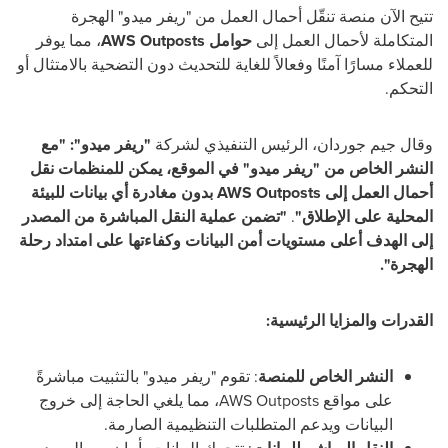
تتيح الآن منصة تنقّل أحمال العمل من "ريفر ميدو" الهجرة
المتكاملة لأحمال العمل إلى
حوامل
AWS Outposts
، مما يوفر
للعملاء مسارًا آمنًا وفعالاً للغاية للتحديث دون التضحية بالامتثال أو
التحكم.
وقال جيم جوردان، الرئيس التنفيذي لشركة
"ريفر ميدو": "مع
النشر الخاص من "ريفر ميدو" في الموقع، يمكن للمنظمات نقل
أحمال العمل إلى
AWS Outposts
بدون مغادرة أي بيانات للبيئة
المحلية على الإطلاق"
.
"تضمن عملية النقل المباشرة من المصدر
إلى الهدف أعلى مستويات أمن البيانات وكفاءتها على امتداد رحلة
الهجرة".
القدرات والمزايا الرئيسية:
النشر الخاص للمنصة
: تقوم "ريفر ميدو" بالتثبيت مباشرةً
على مواقع
AWS Outposts
، مما يلغي الحاجة إلى خروج
البيانات ويدعم المتطلبات التنظيمية الصارمة.